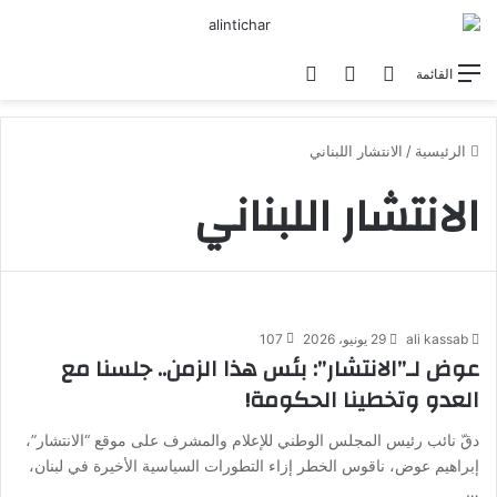
بحث عن
الوضع المظلم
تسجيل الدخول
القائمة
الرئيسية
/
الانتشار اللبناني
الانتشار اللبناني
ali kassab
29 يونيو، 2026
107
عوض لـ”الانتشار”: بئس هذا الزمن.. جلسنا مع
العدو وتخطينا الحكومة!
دقّ نائب رئيس المجلس الوطني للإعلام والمشرف على موقع “الانتشار”،
إبراهيم عوض، ناقوس الخطر إزاء التطورات السياسية الأخيرة في لبنان،
…