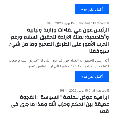
أكمل القراءة »
mohamad karanouh
15 يونيو، 2026
84
الرئيس عون في لقاءات وزارية ونيابية
وأكاديمية: نملك الارادة لتحقيق السلام ورغم
الحرب الأمور على الطريق الصحيح وما من شيء
سيوقفنا
أكد رئيس الجمهورية العماد جوزاف عون على ان “طريق السلام صعب
لكننا نملك الإرادة لتحقيقه”، مشيرا الى ان اللبنانيين “تعبوا…
أكمل القراءة »
ali kassab
15 يونيو، 2026
198
ابراهيم عوض لـمنصة “السياسة”: الفجوة
عميقة بين الحكم وحزب الله وهذا ما جرى في
قطر