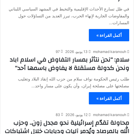
في ظل تسارع الأحداث الإقليمية والتخبط في المشهد السياسي اللبناني
والمفاوضات الجارية لإنهاء الحرب، تبرز العديد من التساؤلات حول
المسارات…
أكمل القراءة »
mohamad karanouh
13 يونيو، 2026
97
سلام: “نحن نتأثر بمسار التفاوض في ​اسلام اباد
ونحن كدولة مستقلة لا يفاوض باسمها أحد”
طلب ​رئيس الحكومة نواف سلام من حزب الله إنقاذ البلاد وتغليب
⁠مصلحتها على مصلحة إيران، وأن يكون على مسار واحد…
أكمل القراءة »
mohamad karanouh
12 يونيو، 2026
83
محاولة تقدّم إسرائيلية نحو مجدل زون.. وحزب
الله بالمرصاد ويُدمر آليات ودبابات خلال اشتباكات