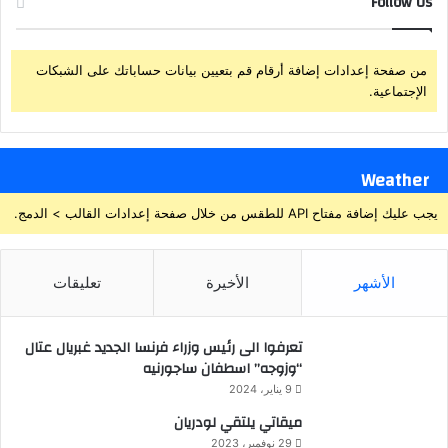
Follow Us
من صفحة إعدادات إضافة أرقام قم بتعيين بيانات حساباتك على الشبكات
الإجتماعية.
Weather
يجب عليك إضافة مفتاح API للطقس من خلال صفحة إعدادات القالب > الدمج.
الأشهر
الأخيرة
تعليقات
تعرفوا الى رئيس وزراء فرنسا الجديد غبريال عتال
“وزوجه” اسطفان ساجورنيه
9 يناير، 2024
ميقاتي يلتقي لودريان
29 نوفمبر، 2023