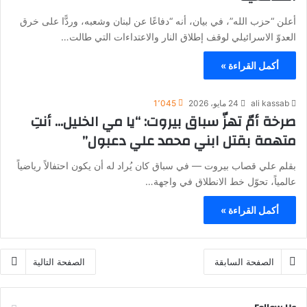
أعلن “​حزب الله​”، في بيان، أنه “دفاعًا عن ​لبنان​ وشعبه، وردًّا على خرق
العدوّ الاسرائيلي لوقف إطلاق النار والاعتداءات التي طالت…
أكمل القراءة »
ali kassab
24 مايو، 2026
1٬045
صرخة أمّ تهزّ سباق بيروت: “يا مي الخليل… أنتِ
متهمة بقتل ابني محمد علي دعبول”
بقلم علي قصاب بيروت — في سباق كان يُراد له أن يكون احتفالاً رياضياً
عالمياً، تحوّل خط الانطلاق في واجهة…
أكمل القراءة »
الصفحة السابقة
الصفحة التالية