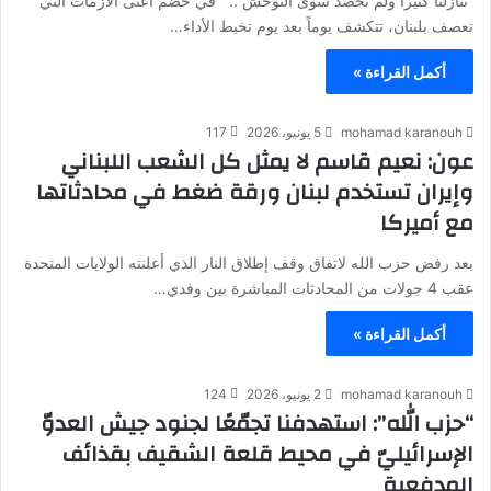
“تنازلنا كثيراً ولم نحصد سوى التوحش”.. في خضم أعتى الأزمات التي
تعصف بلبنان، تتكشف يوماً بعد يوم تخبط الأداء…
أكمل القراءة »
mohamad karanouh
5 يونيو، 2026
117
عون: نعيم قاسم لا يمثل كل الشعب اللبناني
وإيران تستخدم لبنان ورقة ضغط في محادثاتها
مع أميركا
بعد رفض حزب الله لاتفاق وقف إطلاق النار الذي أعلنته الولايات المتحدة
عقب 4 جولات من المحادثات المباشرة بين وفدي…
أكمل القراءة »
mohamad karanouh
2 يونيو، 2026
124
“حزب الله”: استهدفنا تجمّعًا لجنود جيش العدوّ
الإسرائيليّ في محيط قلعة الشقيف بقذائف
المدفعية