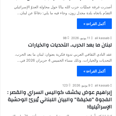
أصدرت غرفة عمليّات حزب الله بيانًا حول محاولة العدوّ الإسرائيلي
التقدّم باتجاه بلدة مجدل زون، وجاء فيه ما يلي:‏ دفاعًا عن لبنان…
أكمل القراءة »
ali kassab
11 يونيو، 2026
98
لبنان ما بعد الحرب.. التحديات والخيارات
عقد النادي الثقافي العربي ندوة فكرية بعنوان: لبنان ما بعد الحرب،
التحديات والخيارات، وذلك مساء الخميس 4 حزيران 2026 في…
أكمل القراءة »
ali kassab
9 يونيو، 2026
123
إبراهيم عوض يكشف كواليس السراي والقصر :
الفجوة “مخيفة” والبيان اللبناني يُبرئ الوحشية
الإسرائيلية!