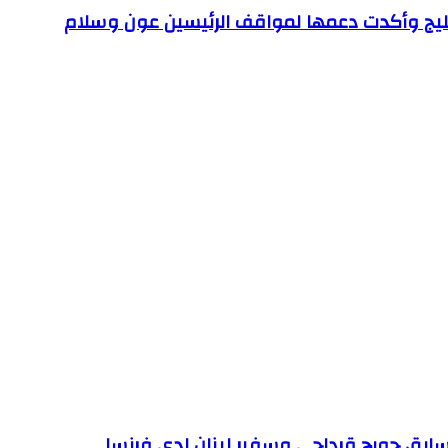
الخليج وأكدت دعمها لمواقف الرئيسين عون وسلام
لسابق جورج قرداحي وسفير لبنان لدى فرنسا