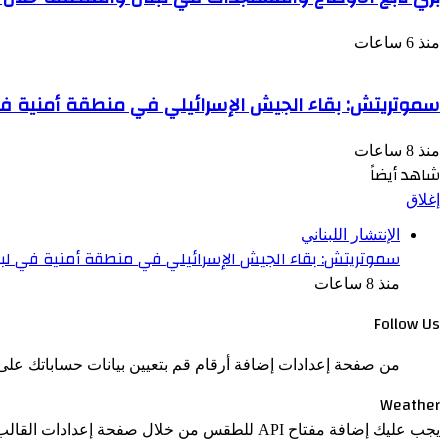
منذ 6 ساعات
سموتريتش: بقاء الجيش الإسرائيلي في منطقة أمنية ف
منذ 8 ساعات
شاهد أيضاً
إغلاق
الإنتشار اللبناني
سموتريتش: بقاء الجيش الإسرائيلي في منطقة أمنية في لب
منذ 8 ساعات
Follow Us
من صفحة إعدادات إضافة أرقام قم بتعيين بيانات حساباتك على 
Weather
يجب عليك إضافة مفتاح API للطقس من خلال صفحة إعدادات القالب > الدمج.