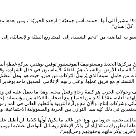
ثمّ قدّم الاعلامي بو هدير لمحة تاريخيّة عن تأسيس الجمعية منذ عام 1968 مشيراً الى أنها “حملت اسم جمع
 كلّ إنسان”.
نوات الماضية من “دعم الشبيبة، إلى المشاريع البيئيّة والإنسانيّة، إلى
 مركزَها الجديدَ ومستوصِفَ المونسنيور توفيق بوهدير، ببركةِ غبطةِ أبينا
نعمةُ السماء للأرض، والشبابُ همُ الفَعَلةُ الأساسيون في حقلِ الشهادة، وق
اء، من حامِلِ اسمِه الذي يُرسِلُ البَرَكاتِ من فوق، حيث هو. وهل أعظمُ 
ِ المُستدامِ مع فريقِ عملِها، وعلى رأسِه الإعلامي الصديق ماجد بوهدير الذ
نف وجولاتِ الحربِ هو كلمةُ رجاءٍ وفعلُ محبة، وهذا ما نعمَلُ عليه في وزار
 ولهذه الغاية، عقَدْنا أكثرَ من اجتماعٍ مع أصحابِ العَلاقةِ من مؤسسات 
نمائي وشركاتِ إنتاج، والآنَ مع وزارة التربية والتعليم العالي في المدارس
لى تجنيبِه حروبا من نوعٍ آخر، غالبا ما يكونُ أولُها كلاما. لن أطيلَ عليك
بطريرك سائلا إياه أن يذكُر الإعلامَ ووسائلَ التواصل بصَلاتِه اليومية، 
الآخرين وكراماتِهم وحقوقِهم وحرياتِهم”.