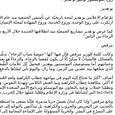
بو هدير
ارتكزت على روح الوحدة، وروح الخدمة، وروح الشهادة لمحبّة الإنسان،
كما عرض بو هدير مشاريع الجمعيّة منذ انطلاقتها الجديدة خلال الأربع س
الرجاء بين الناس”.
مرقص
وكانت كلمة للوزير مرقص قال فيها:”إنها “جمعيةُ شبابِ الرجاء”، تدشَّنُ
بالفضائل. فالشبابُ لا يمكنُ إلّا أن يكونَ مُفعماً بالرجاء، والرجاءُ هو 
وحمايتِهم. أما مستوصِفُ المونسنيور بوهدير، فيحمِلُ كلَ علاماتِ الشِّف
الذي شجَّعَها منذ عقدين من الزمن، وما زال، واليومَ يأتي ليمُدَّها بالدفع
أضاف:”أكثرُ ما نحتاجُ إليه اليوم في مواجهةِ خِطابِ الكراهيةِ ولغةِ العُ
لا أكثر، مكافحةَ خِطابِ الكراهية ونبذَ العنفِ الكلامي وتهدئةَ النفوس.
ونظمْنا حَمَلاتِ توعية بالتعاون مع اليونسكو وبرنامجِ الأمم المتحدة الإ
fact check التي أنشأناها في وزارة الإعلام وفعّلنا عمَلَها خلالَ الحرب، معتمدين في ذلك كلِه مبدأ التوازن بين الحرية والمسؤولية الاجتماعية، وهو ما يحرُصُ عليه فخامةُ الرئيس في توجيهاته”.
وتابع مرقص:”وإذا كان لبنانُ يعيشُ حربا مدمِرة، فإنّنا نسعى ما استطعنا إ
بالحديثِ عن التحريض والحروب والكراهية، بل سأكتفي بالتوجُهِ إلى غبطة ال
على التسرُعِ في النشر، والحريةُ المسؤولةُ على الإساءةِ المجانيةِ إلى 