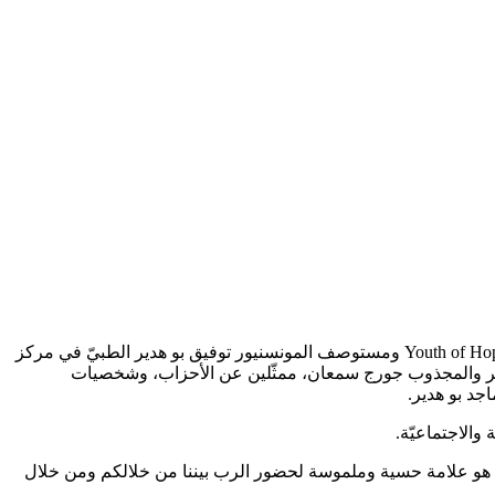
جال البطريرك الماروني الكاردينال مار بشارة بطرس الراعي ببصاليم وترأس قداساً في كنيسة سيدة النجاة وافتتح جمعية “شباب الرجاء” Youth of Hope ومستوصف المونسنيور توفيق بو هدير الطبيّ في مركز
 مزهر والمجذوب جورج سمعان، ممثّلين عن الأحزاب، وشخصيات
جد بو هدير.
 والاجتماعيّة.
ع هو علامة حسية وملموسة لحضور الرب بيننا من خلالكم ومن خلال