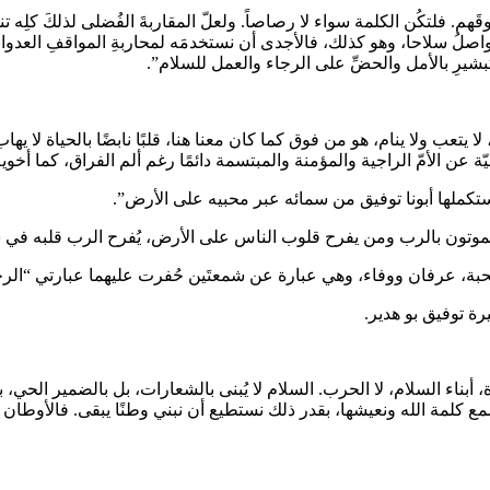
م. فلتكُن الكلمة سواء لا رصاصاً. ولعلّ المقاربةَ الفُضلى لذلكَ كلِه ت
التواصلُ سلاحا، وهو كذلك، فالأجدى أن نستخدمَه لمحاربةِ المواقفِ العدواني
لتبشيرِ بالأمل والحضِّ على الرجاء والعمل للسلام”.
 يتعب ولا ينام، هو من فوق كما كان معنا هنا، قلبًا نابضًا بالحياة لا ي
ّة عن الأمّ الراجية والمؤمنة والمبتسمة دائمًا رغم ألم الفراق، كما أ
ملها أبونا توفيق من سمائه عبر محبيه على الأرض”.
يموتون بالرب ومن يفرح قلوب الناس على الأرض، يُفرح الرب قلبه في س
محبة، عرفان ووفاء، وهي عبارة عن شمعتَين حُفرت عليهما عبارتي “الرج
 توفيق بو هدير.
 أبناء السلام، لا الحرب. السلام لا يُبنى بالشعارات، بل بالضمير الحي، ب
 كلمة الله ونعيشها، بقدر ذلك نستطيع أن نبني وطنًا يبقى. فالأوطان لا