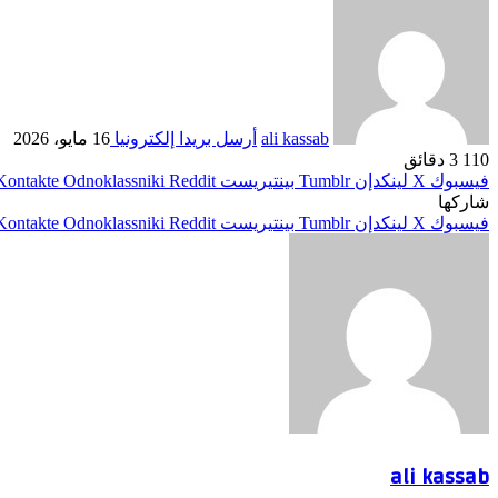
ali kassab
أرسل بريدا إلكترونيا
16 مايو، 2026
110
3 دقائق
فيسبوك
‫X
لينكدإن
بينتيريست
Odnoklassniki
شاركها
فيسبوك
‫X
لينكدإن
بينتيريست
Odnoklassniki
ali kassab