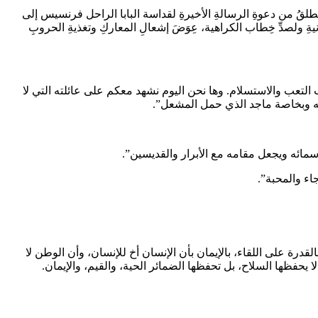
نطلقُ من دعوةِ الرسالةِ الأخيرةِ لقداسة البابا الراحل فرنسيس إلى
ةِ ولصدِّ خِطاب الكراهية، عِوَضَ إشعالِ المعاركِ وتغذيةِ الحروبِ
هاب التعب والاستسلام. وها نحن اليوم نشهد معكم على عائلته التي لا
خويه وبخاصة ماجد الذي حمل المشعل”.
مائه ويجعل مقامه مع الأبرار والقديسين”.
اء والمحبة”.
القدرة على اللقاء، بالإيمان بأن الإنسان أخ للإنسان، وأن الوطن لا
 يحفظها السلاح، بل تحفظها الضمائر الحية، والقيم، والإيمان.