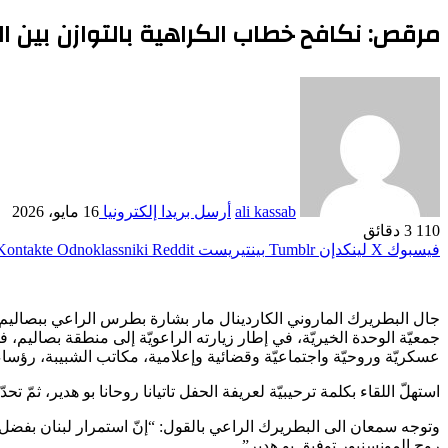
مرقص: نكافح خطاب الكراهية بالتوازن بين ا
ali kassab
أرسل بريدا إلكترونيا
16 مايو، 2026
110
3 دقائق
فيسبوك
‫X
لينكدإن
بينتيريست
Odnoklassniki
جمعيّة الوحدة الخيريّة، في إطار زيارته الراعويّة إلى منطقة بصال
عسكريّة وروحيّة واجتماعيّة وقضائية وإعلامية، مكاتب الشبيبة، رؤساء
استهلّ اللقاء بكلمة ترحيبيّة لعريفة الحفل تاتيانا روحانا بو هدير، ثمّ تح
وتوجه سمعان الى البطريرك الراعي بالقول: “إنّ استمرار لبنان بفض
روح المونسنيور توفيق بو هدير”.