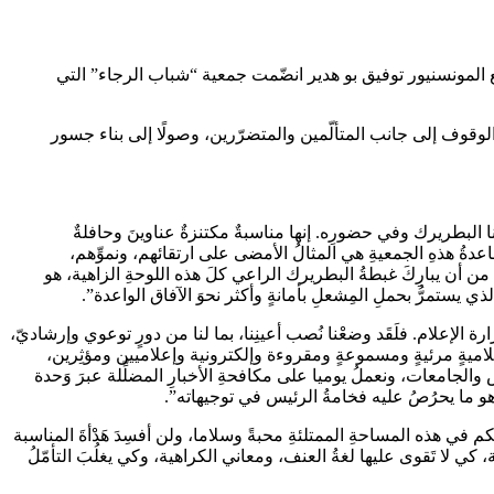
يّة “الوحدة الخيريّة”، ومن بعدها مع المونسنيور توفيق بو هدير انضّمت جمعية “شباب الرجاء” التي
 الوقوف إلى جانب المتألّمين والمتضرّرين، وصولًا إلى بناء جسور
 البطريرك وفي حضورِه. إنها مناسبةٌ مكتنزةٌ عناوينَ وحافلةٌ
اعدةُ هذهِ الجمعيةِ هي المثالُ الأمضى على ارتقائهم، ونموِّهم،
من أن يبارِكَ غبطةُ البطريرك الراعي كلَ هذه اللوحةِ الزاهية، هو
ي يستمرُّ بحملِ المِشعلِ بأمانةٍ وأكثر نحوَ الآفاق الواعدة”.
ة الإعلام. فلَقَد وضعْنا نُصب أعينِنا، بما لنا من دورٍ توعوي وإرشاديّ،
إعلاميةٍ مرئيةٍ ومسموعةٍ ومقروءة وإلكترونية وإعلاميين ومؤثِرين،
 والجامعات، ونعملُ يوميا على مكافحةِ الأخبارِ المضلِّلة عبرَ وَحدة
م في هذه المساحةِ الممتلئةِ محبةً وسلاما، ولن أفسِدَ هَدْأةَ المناسبة
كي لا تَقوى عليها لغةُ العنف، ومعاني الكراهية، وكي يغلُبَ التأمّلُ