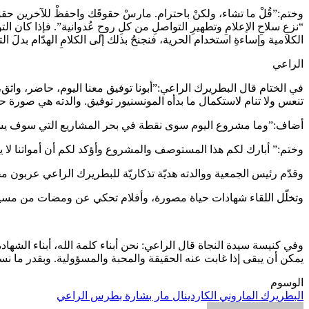
وختم:”قُلْ ما تشاء، ولكنْ باحترام. مارسْ حقوقَك واحفظْ للآخرين حقوقَه
“نزعِ سلاحِ الإعلامِ وتطهيرِ التواصلِ من كلِ روحٍ عُدوانية”. فإذا كان 
الكلامية وإساءةِ استخدام الحرية، فنجنحُ بذلك إلى الكلامِ الهدّام بدلَ ا
الراعي
في الختام قال البطريرك الراعي:”أبونا توفيق معنا اليوم، حاضر، واثق، لا
تنعس ولا تنام لاستكمال ما بدأه المونسنيور توفيق. والدته هي صورة حي
أضاف:”وما مشروع اليوم سوى نقطة في بحر المشاريع التي سوف يستك
وختم:” أبارك لكم هذا المستوصف والمشروع وأؤكد لكم أن أمواتنا لا 
وقدّم رئيس الجمعية ووالدته هديّة تذكاريّة للبطريرك الراعي عربون 
وتخلّل اللقاء شهادات حياة مصورة، وأفلام تحكي عن ومضات من مسيرة
وفي كنيسة سيدة النجاة قال الراعي: نحن أبناء كلمة الله، أبناء الشهادة،
يمكن أن يبقى إذا غابت عنه الحقيقة والمحبة والمسؤولية. وبقدر ما نسمع
الوسوم
البطريرك الماروني الكاردينال مار بشارة بطرس الراعي