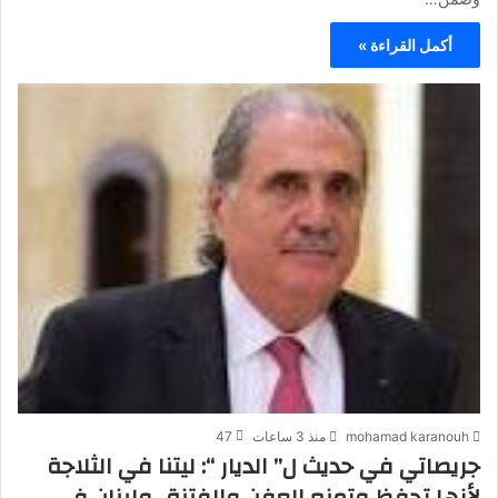
أكمل القراءة »
mohamad karanouh
منذ 3 ساعات
47
جريصاتي في حديث ل” الديار “: ليتنا في الثلاجة
لأنها تحفظ وتمنع العفن والفتنة…ولبنان في