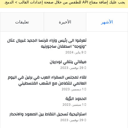
يجب عليك إضافة مفتاح API للطقس من خلال صفحة إعدادات القالب > الدمج.
الأشهر
الأخيرة
تعليقات
تعرفوا الى رئيس وزراء فرنسا الجديد غبريال عتال
“وزوجه” اسطفان ساجورنيه
9 يناير، 2024
ميقاتي يلتقي لودريان
29 نوفمبر، 2023
لقاء لمجلس السفراء العرب في برلين في اليوم
العالمي للتضامن مع الشعب الفلسطيني
1 ديسمبر، 2023
الحدود البرّية
1 سبتمبر، 2023
استراتيجية تسجيل النقاط بين الصعود والانحدار
29 نوفمبر، 2023