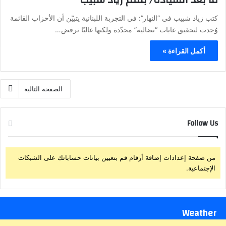
كتب زياد شبيب في “النهار”: في التجربة اللبنانية يتبيّن أن الأحزاب القائمة
وُجدت لتحقيق غايات “نضالية” محدّدة ولكنها غالبًا ترفض…
أكمل القراءة »
الصفحة التالية
Follow Us
من صفحة إعدادات إضافة أرقام قم بتعيين بيانات حساباتك على الشبكات
الإجتماعية.
Weather