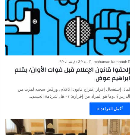
mohamad karanouh
منذ 39 دقيقة
69
إلحقوا قانون الإعلام قبل فوات الأوان/ بقلم
ابراهيم عوض
لماذا إستعجال إقرار إقتراح قانون الاعلام، ورفض سحبه لمزيد من
الدرس؟ .وما هو المراد من إقراره: ١- هل شرذمة الجسم…
أكمل القراءة »