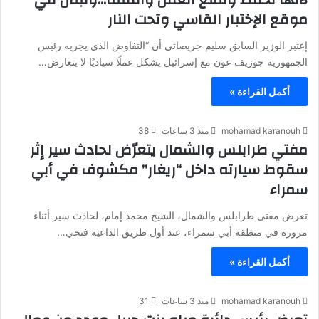
موقع الإختبار القاسي وتحت النار
إعتبر الوزير السابق سليم جريصاتي أن “التفاوض الذي يجريه رئيس
الجمهورية جوزيف عون مع إسرائيل يشكل عملًا سياديًا لا يتعارض…
أكمل القراءة »
mohamad karanouh
منذ 3 ساعات
38
مفتي طرابلس والشمال يتعرّض لحادث سير إثر
سقوط سيارته داخل “ريغار” مكشوف في أبي
سمراء
تعرض مفتي طرابلس والشمال، الشيخ محمد إمام، لحادث سير أثناء
مروره في منطقة أبي سمراء، عند أول طريق الداعية فتحي…
أكمل القراءة »
mohamad karanouh
منذ 3 ساعات
31