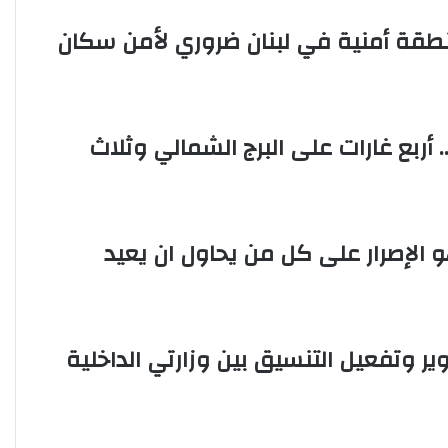
ل
س
نطقة أمنية في لبنان ضروري لأمن سكان
ة
ا
ل
ل
ج
أربع غارات على البرج الشمالي وثلاث
ا
ن
ا
ل
ن
 هو الإصرار على كل من يحاول ان يعيد
ي
ا
ب
ي
ة
 وتفعيل التنسيق بين وزارتي الداخلية
ا
ل
م
ش
ت