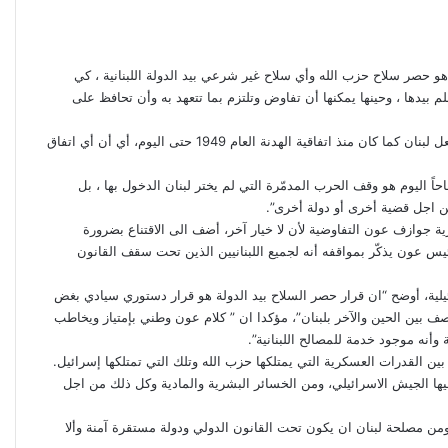
 حصر سلاح حزب الله وأي سلاح غير شرعي بيد الدولة اللبنانية ، كي
 بيدها ، وحينها يمكنها أن تفاوض وتلتزم بما تتعهد به وأن تحافظ على
وفي مقابلة مع قناة “الحدث”، رأى حاصباني أن “أي شيء اقل من ذلك سيجعل لبنان كما كان منذ اتفاقية الهدنة العام 1949 حتى اليوم، أي أن أي اتفاق
حاحاً اليوم هو وقف الحرب المدمّرة التي لم يختر لبنان الدخول بها ، بل
ن اجل قضية أخرى أو دولة أخرى”.
رية جوازف عون التفاوضية لأن لا خيار آخر، أضف الى الاقتناع بضرورة
يس عون يذكّر بمواقفه أنه لجميع اللبنانيين الذين تحت سقف القانون
يلية، أوضح “ان قرار حصر السلاح بيد الدولة هو قرار دستوري سيادي بغض
بين الحين والآخر بلبنان”، مؤكدا ان ” كلام عون وطني بإمتياز ويخاطب
وأنه موجود خدمة للمصالح اللبنانية”.
بين القدرات العسكرية التي يمتلكها حزب الله وتلك التي تمتلكها إسرائيل.
يها الجيش الاسرائيلي، ومن الخسائر البشرية والمادية وكل ذلك من اجل
 مصلحة لبنان ان يكون تحت القانون الدولي ودولة مستقرة آمنة وألا