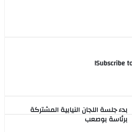
Subscribe to
بدء جلسة اللجان النيابية المشتركة
ب
د
برئاسة بوصعب
ء
ج