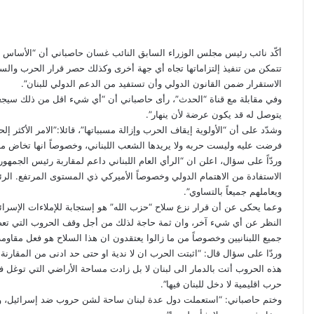
ف
ل
ب
O
د
ي
X
ي
T
ي
R
V
d
P
ا
س
ن
u
ن
e
K
n
o
إ
ب
ك
ت
m
d
o
c
o
ل
أكّد نائب رئيس مجلس الوزراء السابق النائب غسان حاصباني أن “الأساس هو
و
د
b
ي
d
n
k
k
ك
تتمكن من تنفيذ إلتزاماتها تجاه أي جهة أخرى وكذلك حصر قرار الحرب والسلم
ك
إ
l
ر
i
t
l
e
ت
الاستقرار ضمن القانون الدولي وأن تستفيد من الدعم الدولي للبنان”.
r
ن
ي
t
a
t
a
ر
س
k
s
و
يتوصل له قد يكون عرضة لأن ينهار”.
ت
t
s
ن
وشدّد على أن “الأولوية إيقاف الحرب وإزالة مسبباتها”، قائلا:”الامر الأكثر إل
n
e
ي
فرضت عليه وليست حربه ولا يريدها الشعب اللبناني، وخصوصاً انها تخاض م
i
ا
وردّاً على سؤال، اعلن ان “الرأي العام اللبناني داعم لمقاربة رئيس الجمهو
k
الاستفادة من الاهتمام الدولي وخصوصاً الأميركي ذي المستوى المرتفع. الرئ
i
ويعاملهم جميعاً بالتساوي”.
وعما يحكى عن أن قرار نزع سلاح “حزب الله” هو إستجابة للإملاءات الإسرائ
النظر عن أي شيء آخر، وان ثمة حاجة لذلك من أجل وقف الحروب التي تعصف 
جميع اللبنانيين وخصوصاً من ما زالوا يعتقدون ان هذا السلاح هو فعل مقاومة 
وردّا على سؤال قال: “اثبتت الحرب ان لا ندية او حتى حد ادنى من المقارنة 
هذه الحروب أتت بالدمار الى لبنان لا بل زادت مساحة الأراضي التي توغل ف
حرب اقليمية لا دخل للبنان فيها”.
وختم حاصباني: “استعملت دول عدة لبنان ساحة لشن حروب ضد إسرائيل، ومن