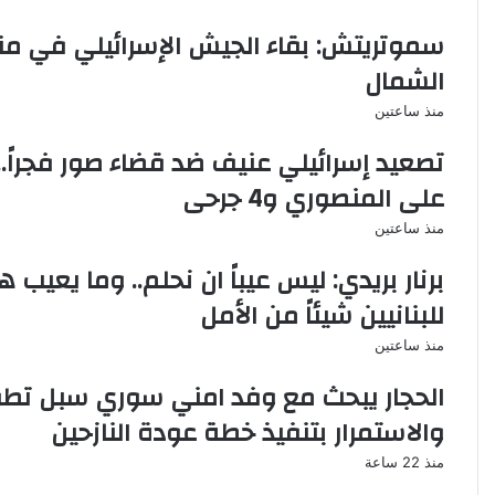
ش
ا
:
ل
سموتريتش: بقاء الجيش الإسرائيلي في م
ل
إ
الشمال
ب
ل
ن
ك
منذ ساعتين
ا
ت
ن
ر
تصعيد إسرائيلي عنيف ضد قضاء صور فجراً… 
ل
و
على المنصوري و4 جرحى
ا
ن
ي
ي
منذ ساعتين
ح
ت
برنار بريدي: ليس عيباً ان نحلم.. وما يعيب
ا
للبنانيين شيئاً من الأمل
ج
إ
منذ ساعتين
ل
ى
الحجار يبحث مع وفد امني سوري سبل تطوير
خ
والاستمرار بتنفيذ خطة عودة النازحين
ط
ا
منذ 22 ساعة
ب
ا