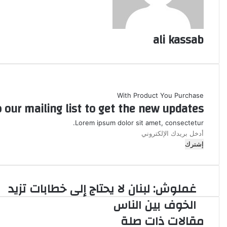
i
i
ل
k
ب
i
ر
ali kassab
ي
د
With Product You Purchase
 our mailing list to get the new updates!
Lorem ipsum dolor sit amet, consectetur.
أ
د
خ
ل
ب
غملوش: لبنان لا يحتاج إلى خطابات تزيد
غ
ر
م
ي
الخوف بين الناس
ل
د
مقالات ذات صلة
و
ك