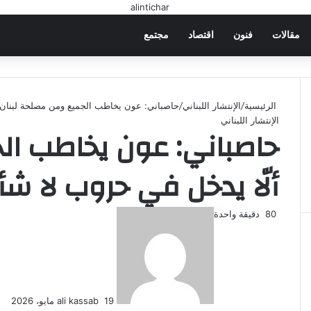
مقالات
فنون
اقتصاد
مجتمع
الرئيسية
/
الإنتشار اللبناني
/
حاصباني: عون يخاطب الجميع ومن مصلحة لبنان أ
الإنتشار اللبناني
حاصباني: عون يخاطب ال
ألّا يدخل في حروب لا شأ
80
دقيقة واحدة
أ
ر
س
ل
ب
ر
19 مايو، 2026
ali kassab
ي