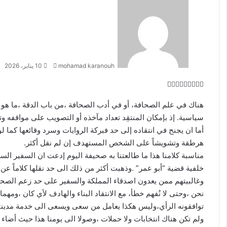
أ
ر
س
ل
ب
ر
mohamad karanouh
10 يناير، 2026
ي
د
ل
ب
ف
O
ا
ي
ي
ي
X
T
R
d
P
V
إ
هناك في علم الصحافة، أو في أدب الصحافة ،من باب الدقة ،ما هو 
ن
ن
u
e
K
n
o
س
ل
سياسية. إذ بإمكان المنتقِد تعداد مآخذه أو التصويب على مواقفه وت
ب
ت
ك
c
d
o
o
m
ك
ي
و
د
k
k
b
d
n
أما ان يجنح في انتقاده إلى حد فبركة الروايات وسرد وقائعها كما لو
ت
l
i
l
إ
t
ر
e
ك
ر
هرطقة وتشويشاً على الشخص المستهدف إن لم نقل أكثر.
ي
r
t
t
a
a
ن
و
مناسبة كلامنا هذا ما طالعتنا به صحيفة اليوم إدعت ان السفير الس
k
s
س
ن
خلفية قضية “أبو عمر” .وذهبت أكثر من ذلك الى حد نقلها كلاماً ع
t
s
ت
ي
وغالبيتهم ممن يعدون اصدقاء المملكة والسفير على حد زعم الصحي
e
n
ا
i
نحن ،وحتى لا نُفهم خطأ، مع الانتقاد البناء والهادف لأي كان ،ومهما
k
توافقونه الرأي،وليس هكذا يعامل من سعى ويسعى الى خدمة مدينته 
i
ولم تكن هناك انتخابات ولا حملات ،وصولا الى يومنا هذا حيث أضاء 