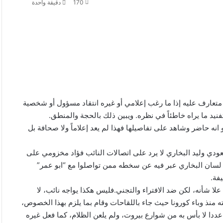
170
دقيقة واحدة
متعارف عليه إذا ما رغب إعلامي أو غيره انتقاد مسؤول أو شخصية
فنيد ما يراه خاطئاً في نظره. ويبين ذلك بالحجة والمنطق.
 انه حاضر وشاهد على تفاصيلها فهذا لم يعد إعلاماً ولا صحافة بل
عودي وليد البخاري لا يرد على اتصالات النائب فؤاد مخزومي على
ن لسان البخاري عبر فيه عن سخطه ممن تواصلوا مع “ابو عمر”
فة.
 علا شأنه، لكن ضد الافتراء والتجني.فليس هكذا يواجه نائب، لا
منذ وباء كورونا حيث جاء باللقاحات وقام بما يلزم بهذا الخصوص،
عددا لا بأس به من شوارع بيروت، ولم يلعن الظلام، كما فعل غيره