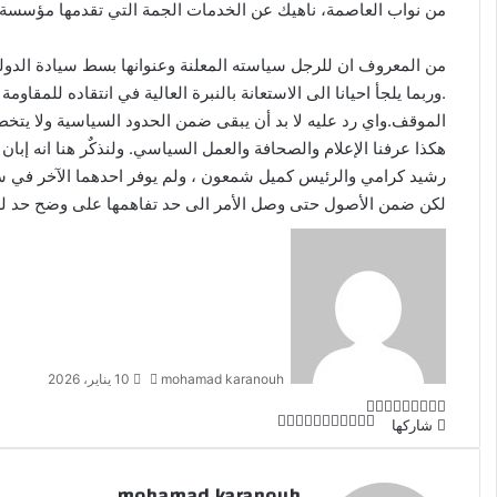
من نواب العاصمة، ناهيك عن الخدمات الجمة التي تقدمها مؤسسة
من المعروف ان للرجل سياسته المعلنة وعنوانها بسط سيادة الدولة
.وربما يلجأ احيانا الى الاستعانة بالنبرة العالية في انتقاده للمق
الموقف.واي رد عليه لا بد أن يبقى ضمن الحدود السياسية ولا يتخطا
هكذا عرفنا الإعلام والصحافة والعمل السياسي. ولنذكٌر هنا انه إب
رشيد كرامي والرئيس كميل شمعون ، ولم يوفر احدهما الآخر في س
لكن ضمن الأصول حتى وصل الأمر الى حد تفاهمها على وضح حد للح
أ
ر
س
ل
ب
ر
mohamad karanouh
10 يناير، 2026
ي
د
ل
ب
ف
O
شاركها
ل
ب
ف
م
O
ط
ا
ي
ي
ي
X
T
R
d
P
V
ي
ي
ي
ب
X
T
R
d
P
V
ش
إ
ن
ن
u
e
K
n
o
س
ن
ن
ا
ا
u
e
K
n
o
س
ل
ب
ت
ك
c
d
o
o
m
mohamad karanouh
ب
ت
ر
ك
c
d
o
o
ع
m
ك