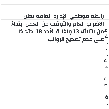
رابطة موظفي الإدارة العامة تعلن
ر
ا
الاضراب العام والتوقف عن العمل ابتداءً
ب
م
من الثلاثاء 13 ولغاية الأحد 18 احتجاجًا
ط
ق
ة
على عدم تصحيح الرواتب
م
ا
و
ل
ظ
ا
ف
ت
ي
ذ
ا
ا
ل
إ
ت
د
ص
ا
ل
ر
ة
ة
ا
ل