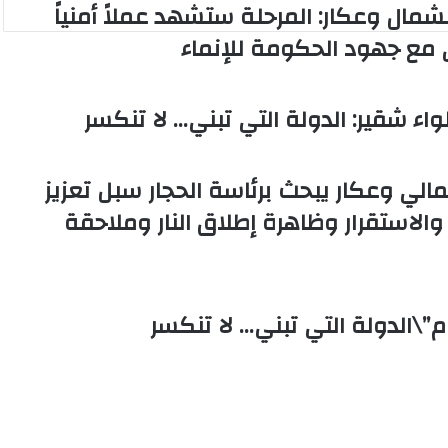
شمال وعكار: المرحلة ستشهد عملاً أمنياً
ع
ا
ي مع جهود الحكومة للإنماء
م
ة
ت
ع
ل
لي وعكار يبحث برئاسة الحجار سبل تعزيز
ن
ا
 والاستقرار وظاهرة إطلاق النار وملاحقة
ل
ا
ض
ر
ا
م”\الدولة التي تبني… لا تنكسر
ب
ا
ل
ع
ا
م