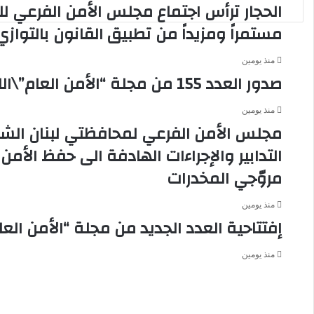
الحجار ترأس اجتماع مجلس الأمن الفرعي لل
ل
ي
مستمراً ومزيداً من تطبيق القانون بالتواز
ب
ش
منذ يومين
ا
صدور العدد 155 من مجلة “الأمن العام”\اللواء شقير: الدولة التي تبني… لا تنكسر
م
و
منذ يومين
ن
مجلس الأمن الفرعي لمحافظتي لبنان الشما
ا
ل
التدابير والإجراءات الهادفة الى حفظ الأمن
أ
و
مروّجي المخدرات
ض
ا
منذ يومين
ع
إفتتاحية العدد الجديد من مجلة “الأمن العا
ا
ل
منذ يومين
م
ع
ي
ش