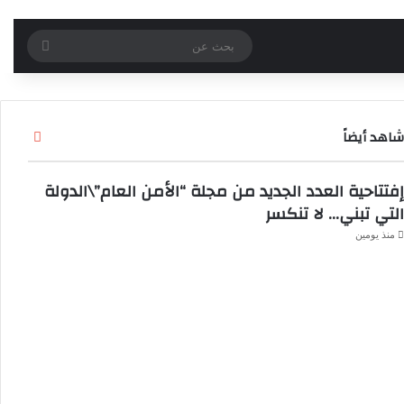
بحث
عن
شاهد أيضاً
إ
غ
ل
إفتتاحية العدد الجديد من مجلة “الأمن العام”\الدولة
ا
التي تبني… لا تنكسر
ق
منذ يومين