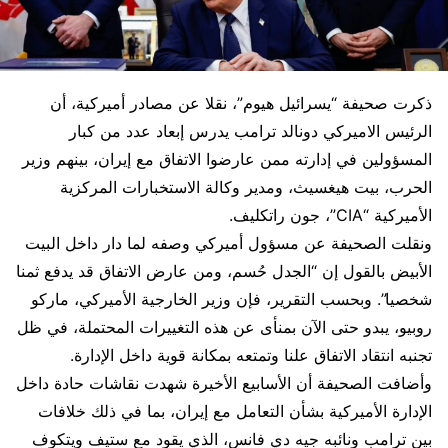
ذكرت صحيفة “يسرائيل هيوم”، نقلا عن مصادر أميركية، أن
الرئيس الاميركي دونالد ترامب​ يدرس إبعاد عدد من كبار
المسؤولين في إدارته ممن عارضوا الاتفاق مع إيران، بينهم وزير
الحرب، بيت هيغسيث، ومدير وكالة الاستخبارات المركزية
الأميركية “CIA”، جون راتكليف.
ونقلت الصحيفة عن مسؤول أميركي وصفه لما دار داخل البيت
الأبيض بالقول إن “الجدل حُسم، ومن عارض الاتفاق قد يدفع ثمنا
شخصيا”. وبحسب التقرير، فإن وزير الخارجية الأميركي، ماركو
روبيو​، يبدو حتى الآن بمنأى عن هذه التغييرات المحتملة، في ظل
تجنبه انتقاد الاتفاق علنا وتمتعه بمكانة قوية داخل الإدارة.
وأضافت الصحيفة أن الأسابيع الأخيرة شهدت نقاشات حادة داخل
الإدارة الأميركية بشأن التعامل مع إيران، بما في ذلك خلافات
بين ترامب ونائبه جيه دي فانس​، الذي يقود مع ستيف ويتكوف