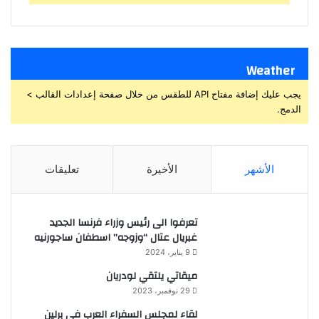
Weather
يجب عليك إضافة مفتاح API للطقس من خلال صفحة إعدادات القالب >
الدمج.
الأشهر
الأخيرة
تعليقات
تعرفوا الى رئيس وزراء فرنسا الجديد
غبريال عتال “وزوجه” اسطفان ساجورنيه
9 يناير، 2024
ميقاتي يلتقي لودريان
29 نوفمبر، 2023
لقاء لمجلس السفراء العرب في برلين