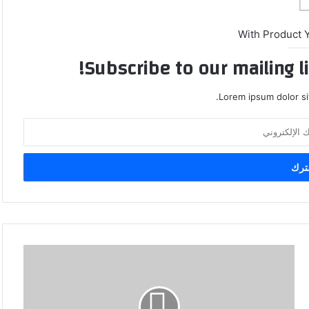
With Product 
Subscribe to our mailing l
Lorem ipsum dolor si
ق
ا
ئ
د