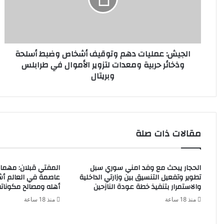
ش
ك
:
ت
ع
ر
م
و
ل
ن
الجيش: عمليات دهم وتوقيف أشخاص وضبط أسلحة
ي
ي
وذخائر حربية ومعدات لتزوير الأموال في طرابلس
ا
وبريتال
ت
د
ه
م
و
ت
مقالات ذات صلة
و
ق
ي
الحجار يبحث مع وفد امني سوري سبل
المفتي قبلان: مهما 
ف
تطوير وتفعيل التنسيق بين وزارتي الداخلية
عاصمة في العالم أشد
أ
والاستمرار بتنفيذ خطة عودة النازحين
أهله ومصالح مكوناته
ش
منذ 18 ساعة
منذ 18 ساعة
خ
ا
ص