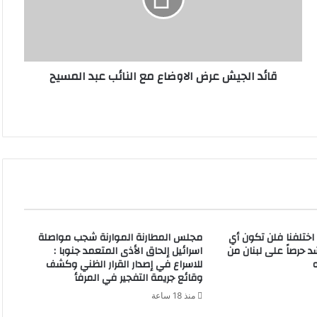
ا
ل
ج
ي
ش
قائد الجيش عرض الاوضاع مع النائب عبد المسيح
ع
ر
ض
ا
ل
ا
و
ض
ا
ع
م
اختلفنا فلن تكون أي
مجلس المطارنة الموارنة شجب مواصلة
ع
 حرصاً على لبنان من
اسرائيل إلحاق الأذى المتعمد جنوبا :
ا
للاسراع في إصدار القرار الظني وكشف
ل
وقائع جريمة التفجير في المرفأ
ن
منذ 18 ساعة
ا
ئ