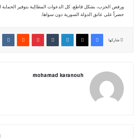
ت
ورفض الحزب، بشكل قاطع، كل الدعوات المطالِبة بتوفير الحماية ال
ر
حصراً على عاتق الدولة السورية دون سواها.
و
ن
فيسبوك
‫X
لينكدإن
‏Tumblr
بينتيريست
‏Reddit
‏Kontakte
ي
شاركها
ا
mohamad karanouh