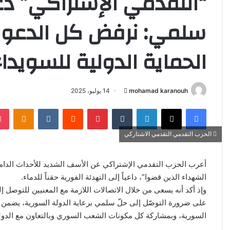
“التقدمي الإشتراكي” دع
سلمي: نرفض كل الدعوات
الحماية الدولية للسويد
mohamad karanouh
أ
14 يوليو، 2025
ر
فيسبوك
‫X
لينكدإن
‏Tumblr
بينتيريست
‏Reddit
‏VKontakte
Odnoklassniki
س
ل
الحزب التقدمي التقدمي الاشتاركي
ب
ر
أعرب الحزب التقدمي الإشتراكي عن الأسف الشديد للأحداث الدامية
ي
الشهداء الذين قضوا”، داعياً إلى التهدئة الفورية حقناً للدماء.
د
وإذ أكد أنه يسعى من خلال الاتصالات اللازمة مع المعنيين للتوص
ا
إ
على ضرورة التوصّل إلى حلّ سلمي برعاية الدولة السورية، يضمن ال
ل
السورية، وبمشاركة كل مكونات الشعب السوري وبالتعاون مع الدولة
ك