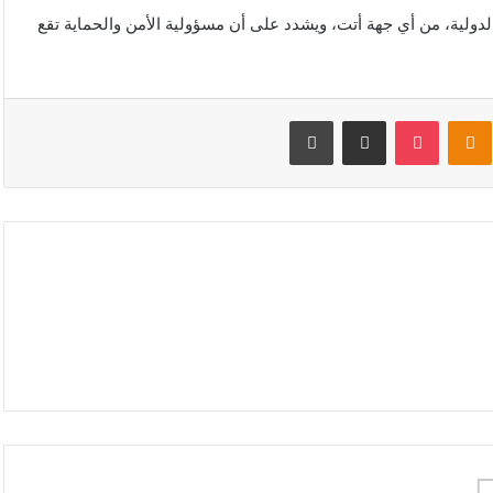
دولية، من أي جهة أتت، ويشدد على أن مسؤولية الأمن والحماية تقع
V
Odnoklassniki
‫Pocket
مشاركة عبر البريد
طباعة