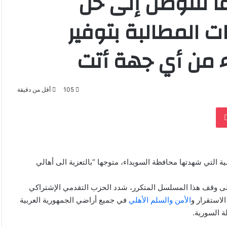
ا للتوصل إلى حل
 المطالبة بتوفير
اء من أي جهة أتت
105
أقل من دقيقة
‫Pocket
 التي شهدتها محافظة السويداء، متوجها “بالتعزية الى أهالي
ل إلى وقف هذا المسلسل المتكرر، شدد الحزب التقدمي الإشتراكي
استقرار و​
الأمن والسلم الأهلي
​ في جميع أراضي الجمهورية العربية
 السورية.