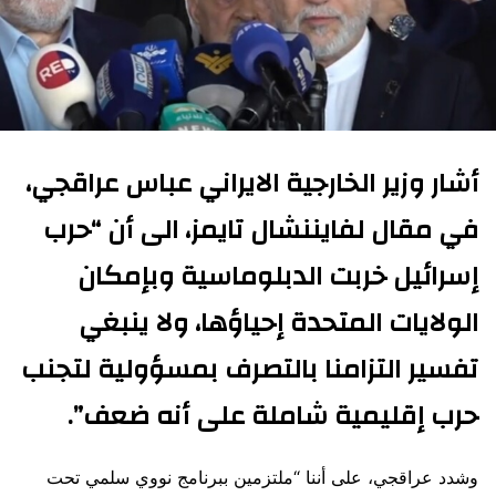
أشار وزير الخارجية الايراني
عباس عراقجي،
في مقال لفايننشال تايمز، الى أن “حرب
إسرائيل خربت الدبلوماسية وبإمكان
الولايات المتحدة إحياؤها، ولا ينبغي
تفسير التزامنا بالتصرف بمسؤولية لتجنب
حرب إقليمية شاملة على أنه ضعف”.
وشدد عراقجي، على أننا “ملتزمين ببرنامج نووي سلمي تحت