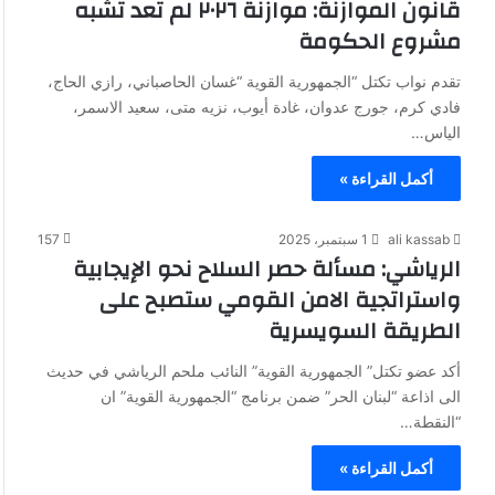
قانون الموازنة: موازنة ٢٠٢٦ لم تعد تشبه
مشروع الحكومة
تقدم نواب تكتل “الجمهورية القوية “غسان الحاصباني، رازي الحاج،
فادي كرم، جورج عدوان، غادة أيوب، نزيه متى، سعيد الاسمر،
الياس…
أكمل القراءة »
ali kassab
1 سبتمبر، 2025
157
الرياشي: مسألة حصر السلاح نحو الإيجابية
واستراتجية الامن القومي ستصبح على
الطريقة السويسرية
أكد عضو تكتل” الجمهورية القوية” النائب ملحم الرياشي في حديث
الى اذاعة “لبنان الحر” ضمن برنامج “الجمهورية القوية” ان
“النقطة…
أكمل القراءة »