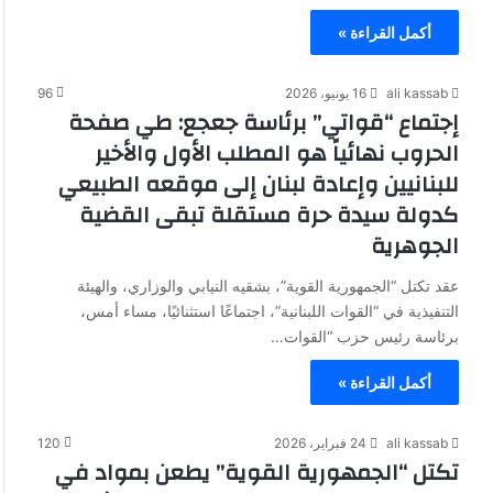
أكمل القراءة »
ali kassab
16 يونيو، 2026
96
إجتماع “قواتي” برئاسة جعجع: طي صفحة
الحروب نهائياً هو المطلب الأول والأخير
للبنانيين وإعادة لبنان إلى موقعه الطبيعي
كدولة سيدة حرة مستقلة تبقى القضية
الجوهرية
عقد تكتل “الجمهورية القوية”، بشقيه النيابي والوزاري، والهيئة
التنفيذية في “القوات اللبنانية”، اجتماعًا استثنائيًا، مساء أمس،
برئاسة رئيس حزب “القوات…
أكمل القراءة »
ali kassab
24 فبراير، 2026
120
تكتل “الجمهورية القوية” يطعن بمواد في