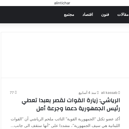
مقالات
فنون
اقتصاد
مجتمع
ali kassab
منذ 4 أسابيع
77
الرياشي: زيارة القوات لقصر بعبدا تعطي
رئيس الجمهورية دعما وجرعة أمل
أكد عضو تكتل “الجمهورية القوية” النائب ملحم الرياشي أن “القوات
اللبنانية هي سيف الجمهورية”، مشددا على “أنها ستقف الى جانب…