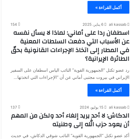
أكمل القراءة »
ali kassab
6 يناير، 2025
154
اسطفان ردا على أماني: لماذا لا يسأل نفسه
عن الأسباب التي دفعت السلطات المعنية
في المطار إلى اتخاذ الإجراءات القانونية بحقّ
الطائرة الإيرانية؟
رد عضو تكتل “الجمهورية القوية” النائب الياس اسطفان على السفير
الإيراني في بيروت مجتبى أماني عن أن “الإجراءات التي اتخذتها…
أكمل القراءة »
ali kassab
15 يوليو، 2024
137
الدكاش: لا أحد يريد إلغاء أحد ولكن من المهم
أن يعود حزب الله إلى وطنيته
أكد عضو تكتل “الجمهورية القوية” النائب شوقي الدكاش، في حديث