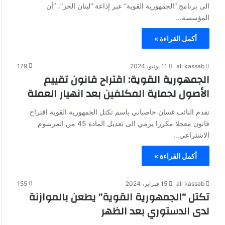
الى برنامج “الجمهورية القوية” عبر إذاعة “لبنان الحر”، “أن
المؤسسة…
أكمل القراءة »
ali kassab
11 يونيو، 2024
179
الجمهورية القوية: اقتراح قانون تقييم
الأصول لحماية المكلفين بعد انهيار العملة
تقدم النائب غسان حاصباني باسم تكتل الجمهورية القوية اقتراح
قانون معجلا مكررا يرمي الى تعديل المادة 45 من المرسوم
الاشتراعي…
أكمل القراءة »
ali kassab
15 فبراير، 2024
155
تكتل “الجمهورية القوية” يطعن بالموازنة
لدى الدستوري بعد الظهر