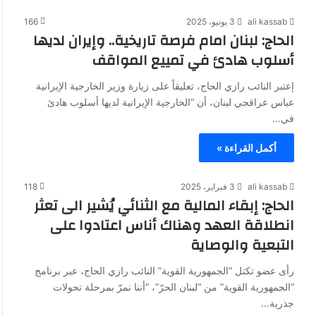
ali kassab
3 يونيو، 2025
166
الحاج: لبنان امام فرصة تاريخية.. وإيران لديها
أسلوب هادئ في تمييع المواقف
إعتبر النائب رازي الحاج، تعليقاً على زيارة وزير الخارجية الإيرانية
عباس عراقجي لبنان، أن “الخارجية الإيرانية لديها أسلوب هادئ
في…
أكمل القراءة »
ali kassab
3 فبراير، 2025
118
الحاج: إبقاء المالية مع الثنائي يُشير الى تعثر
انطلاقة العهد وهناك أناس اعتادوا على
التبعية والوصاية
رأى عضو تكتل “الجمهورية القوية” النائب رازي الحاج، عبر برنامج
“الجمهورية القوية” من “لبنان الحرّ”، “أننا نمرّ بمرحلة تحولات
جذرية…