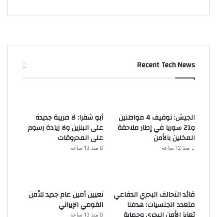
Recent Tech News
الجيش: توقيف 4 مواطنين
أبو شقرا: لا ضريبة جديدة
و21 سوريا في إطار ملاحقة
على البنزين ولا زيادة رسوم
المخلين بالأمن
على المحروقات
منذ 12 ساعة
منذ 13 ساعة
قائد التحالف البحري الدفاعي
تعيين أمين عام جديد للأمن
متعدد الجنسيات: هدفنا
القومي الإيراني
تعزيز الأمن البحري وحماية
منذ 13 ساعة