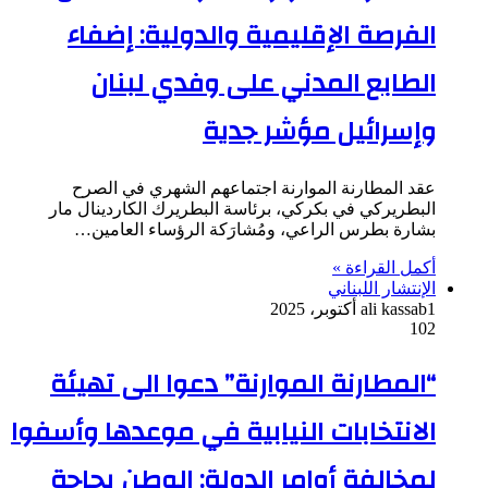
الفرصة الإقليمية والدولية: إضفاء
الطابع المدني على وفدي لبنان
وإسرائيل مؤشر جدية
عقد المطارنة الموارنة اجتماعهم الشهري في الصرح
البطريركي في بكركي، برئاسة البطريرك الكاردينال مار
بشارة بطرس الراعي، ومُشارَكة الرؤساء العامين…
أكمل القراءة »
الإنتشار اللبناني
1 أكتوبر، 2025
ali kassab
102
“المطارنة الموارنة” دعوا الى تهيئة
الانتخابات النيابية في موعدها وأسفوا
لمخالفة أوامر الدولة: الوطن بحاجة