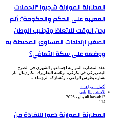
المطارنة الموارنة شجبوا “الحملات
المعيبة على الحكم والحكومة”: ألم
يحن الوقت للاتعاظ وتجنيب الوطن
الصغير ارتدادات المساوئ المحيطة به
ووضعه على سكة التعافي؟
عقد المطارنة الموارنة اجتماعهم الشهري في الصرح
البطريركي في بكركي، برئاسة البطريرك الكاردينال مار
بشارة بطرس الراعي ، ومُشارَكة الرؤساء…
أكمل القراءة »
الإنتشار اللبناني
13 يناير، 2026
ali kassab
114
المطارنة الموارنة دعوا للافادة من