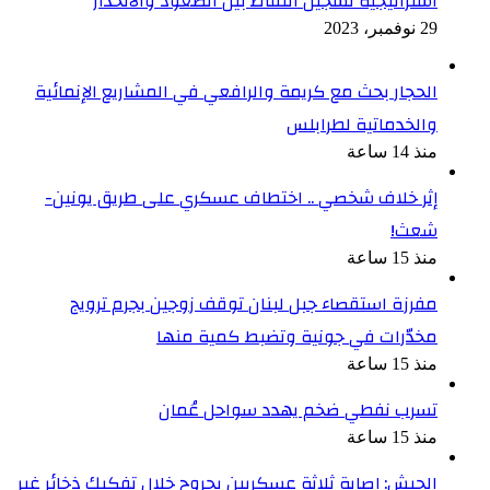
استراتيجية تسجيل النقاط بين الصعود والانحدار
29 نوفمبر، 2023
الحجار بحث مع كريمة والرافعي في المشاريع الإنمائية
والخدماتية لطرابلس
منذ 14 ساعة
إثر خلاف شخصي .. اختطاف عسكري على طريق يونين-
شعث!
منذ 15 ساعة
مفرزة استقصاء جبل لبنان توقف زوجين بجرم ترويج
مخدّرات في جونية وتضبط كمية منها
منذ 15 ساعة
تسرب نفطي ضخم يهدد سواحل عُمان
منذ 15 ساعة
الجيش: إصابة ثلاثة عسكريين بجروح خلال تفكيك ذخائر غير