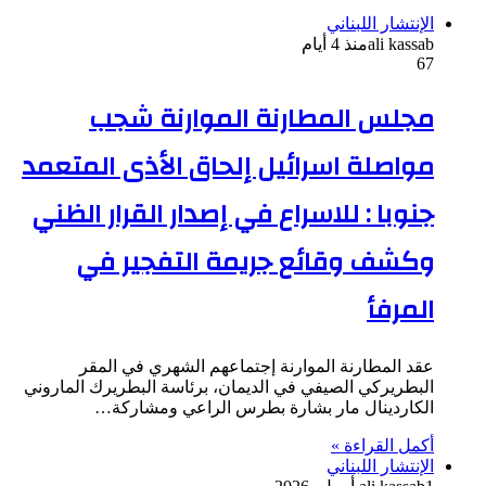
الإنتشار اللبناني
ali kassab
منذ 4 أيام
67
مجلس المطارنة الموارنة شجب
مواصلة اسرائيل إلحاق الأذى المتعمد
جنوبا : للاسراع في إصدار القرار الظني
وكشف وقائع جريمة التفجير في
المرفأ
عقد المطارنة الموارنة إجتماعهم الشهري في المقر
البطريركي الصيفي في الديمان، برئاسة البطريرك الماروني
الكاردينال مار بشارة بطرس الراعي ومشاركة…
أكمل القراءة »
الإنتشار اللبناني