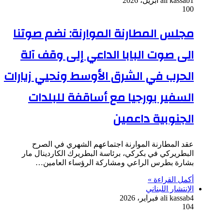
1 أبريل، 2026
ali kassab
100
مجلس المطارنة الموارنة: نضم صوتنا
الى صوت البابا الداعي إلى وقف آلة
الحرب في الشرق الأوسط ونحيي زيارات
السفير بورجيا مع أساقفة للبلدات
الجنوبية داعمين
عقد المطارنة الموارنة اجتماعهم الشهري في الصرح
البطريركي في بكركي، برئاسة البطريرك الكاردينال مار
بشارة بطرس الراعي ومشاركة الرؤساء العامين…
أكمل القراءة »
الإنتشار اللبناني
4 فبراير، 2026
ali kassab
104