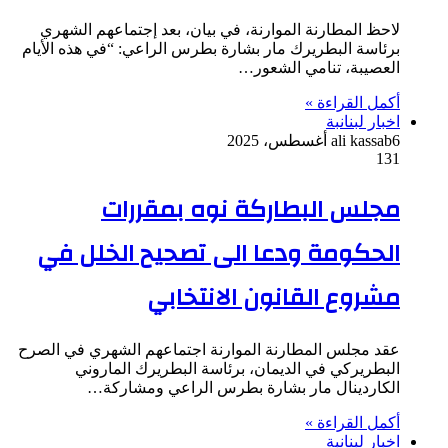
لاحظ المطارنة الموارنة، في بيان، بعد إجتماعهم الشهري
برئاسة البطريرك مار بشارة بطرس الراعي: “في هذه الأيام
العصيبة، تنامي الشعور…
أكمل القراءة »
اخبار لبنانبة
6 أغسطس، 2025
ali kassab
131
مجلس البطاركة نوه بمقررات
الحكومة ودعا الى تصحيح الخلل في
مشروع القانون الانتخابي
عقد مجلس المطارنة الموارنة اجتماعهم الشهري في الصرح
البطريركي في الديمان، برئاسة البطريرك الماروني
الكاردينال مار بشارة بطرس الراعي ومشاركة…
أكمل القراءة »
اخبار لبنانبة