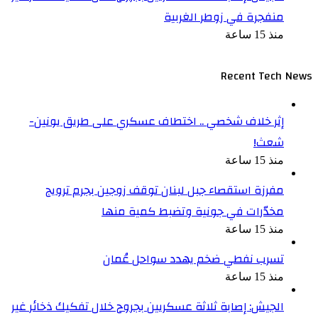
منفجرة في زوطر الغربية
منذ 15 ساعة
Recent Tech News
إثر خلاف شخصي .. اختطاف عسكري على طريق يونين-
شعث!
منذ 15 ساعة
مفرزة استقصاء جبل لبنان توقف زوجين بجرم ترويج
مخدّرات في جونية وتضبط كمية منها
منذ 15 ساعة
تسرب نفطي ضخم يهدد سواحل عُمان
منذ 15 ساعة
الجيش: إصابة ثلاثة عسكريين بجروح خلال تفكيك ذخائر غير