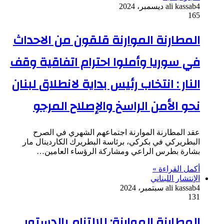
4 ديسمبر، 2024
ali kassab
165
المطارنة الموارنة قلقون من الاحداث
في سوريا وأملوا احترام اتفاقية وقف
النار : انتخاب رئيس بداية لانطلاق لبنان
نحو الأمن الراسخ والإصلاح المرجو
عقد المطارنة الموارنة اجتماعهم الشهري في الصرح
البطريركي في بكركي، برئاسة البطريرك الكاردينال مار
بشارة بطرس الراعي ومشاركة الرؤساء العامين…
أكمل القراءة »
الإنتشار اللبناني
4 سبتمبر، 2024
ali kassab
131
المطارنة الموارنة: للالتزام بالدستور