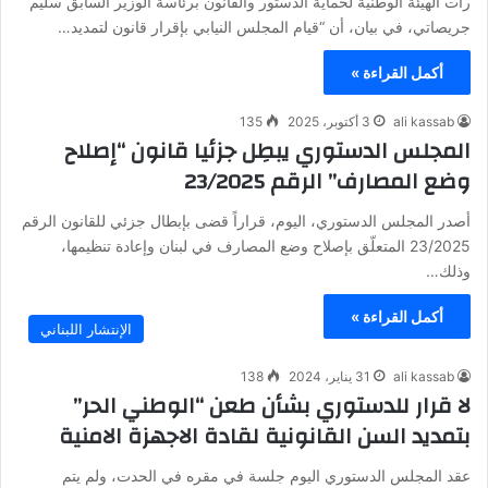
رأت الهيئة الوطنية لحماية الدستور والقانون برئاسة الوزير السابق سليم
جريصاتي، في بيان، أن “قيام المجلس النيابي بإقرار قانون لتمديد…
أكمل القراءة »
ali kassab
3 أكتوبر، 2025
135
المجلس الدستوري يبطِل جزئيا قانون “إصلاح
وضع المصارف” الرقم 23/2025
أصدر المجلس الدستوري، اليوم، قراراً قضى بإبطال جزئي للقانون الرقم
23/2025 المتعلّق بإصلاح وضع المصارف في لبنان وإعادة تنظيمها،
وذلك…
أكمل القراءة »
الإنتشار اللبناني
ali kassab
31 يناير، 2024
138
لا قرار للدستوري بشأن طعن “الوطني الحر”
بتمديد السن القانونية لقادة الاجهزة الامنية
عقد المجلس الدستوري اليوم جلسة في مقره في الحدت، ولم يتم