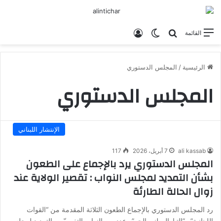
بحث عن
الوضع المظلم
تسجيل الدخول
القائمة
الرئيسية
/
المجلس الدستوري
المجلس الدستوري
الإنتشار اللبناني
ali kassab
7 أبريل، 2026
117
المجلس الدستوري يرد بالإجماع على الطعون
بشأن التمديد لمجلس النواب : تقصير الولاية عند
زوال الحالة الطارئة
رد المجلس الدستوري بالإجماع الطعون الثلاثة المقدمة من “القوات
اللبنانية” و”التيارالوطني الحر” وعدد من النواب التغييريّين بالتمديد لمجلس