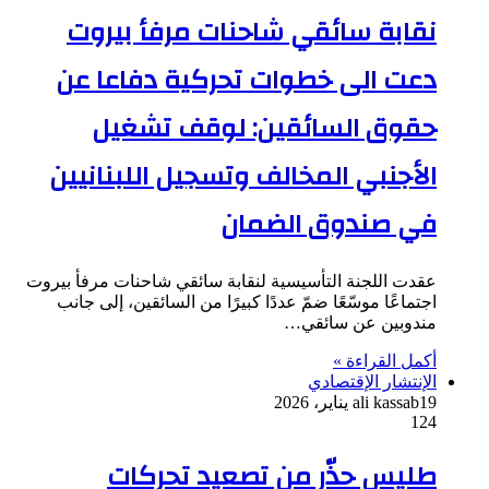
نقابة سائقي شاحنات مرفأ بيروت
دعت الى خطوات تحركية دفاعا عن
حقوق السائقين: لوقف تشغيل
الأجنبي المخالف وتسجيل اللبنانيين
في صندوق الضمان
عقدت اللجنة التأسيسية لنقابة سائقي شاحنات مرفأ بيروت
اجتماعًا موسّعًا ضمّ عددًا كبيرًا من السائقين، إلى جانب
مندوبين عن سائقي…
أكمل القراءة »
الإنتشار الإقتصادي
19 يناير، 2026
ali kassab
124
طليس حذّر من تصعيد تحركات