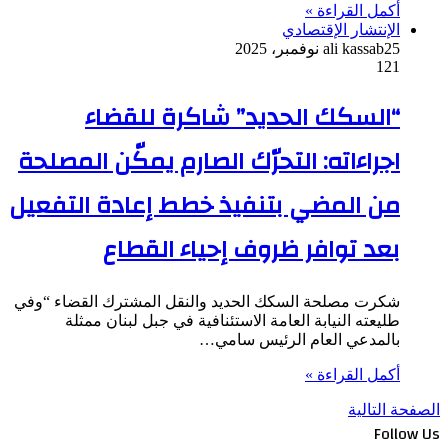
أكمل القراءة »
الإنتشار الإقتصادي
25 نوفمبر، 2025
ali kassab
121
“السكك الحديد” شاكرة للقضاء
اجراءاته: التحرّك الصارم يمكّن المصلحة
من المضي بتنفيذ خطط إعادة التفعيل
بعد توافر ظروف إحياء القطاع
شكرت مصلحة السكك الحديد والنقل المشترك القضاء “وفي
طليعته النيابة العامة الاستئنافية في جبل لبنان ممثلة
بالمدعي العام الرئيس سامي…
أكمل القراءة »
الصفحة التالية
Follow Us