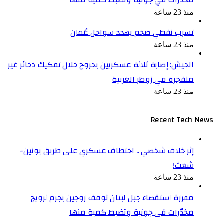
مخدّرات في جونية وتضبط كمية منها
منذ 23 ساعة
تسرب نفطي ضخم يهدد سواحل عُمان
منذ 23 ساعة
الجيش: إصابة ثلاثة عسكريين بجروح خلال تفكيك ذخائر غير
منفجرة في زوطر الغربية
منذ 23 ساعة
Recent Tech News
إثر خلاف شخصي .. اختطاف عسكري على طريق يونين-
شعث!
منذ 23 ساعة
مفرزة استقصاء جبل لبنان توقف زوجين بجرم ترويج
مخدّرات في جونية وتضبط كمية منها