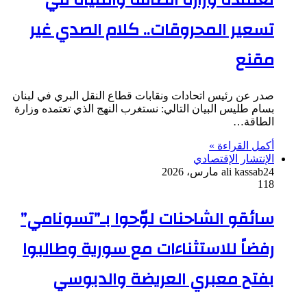
تعتمده وزارة الطاقة والمياه في
تسعير المحروقات.. كلام الصدي غير
مقنع
صدر عن رئيس اتحادات ونقابات قطاع النقل البري في لبنان
بسام طليس البيان التالي: نستغرب النهج الذي تعتمده وزارة
الطاقة…
أكمل القراءة »
الإنتشار الإقتصادي
24 مارس، 2026
ali kassab
118
سائقو الشاحنات لوّحوا بـ”تسونامي”
رفضاً للاستثناءات مع سورية وطالبوا
بفتح معبري العريضة والدبوسي