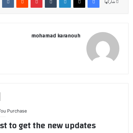
شاركها
mohamad karanouh
You Purchase
ist to get the new updates!