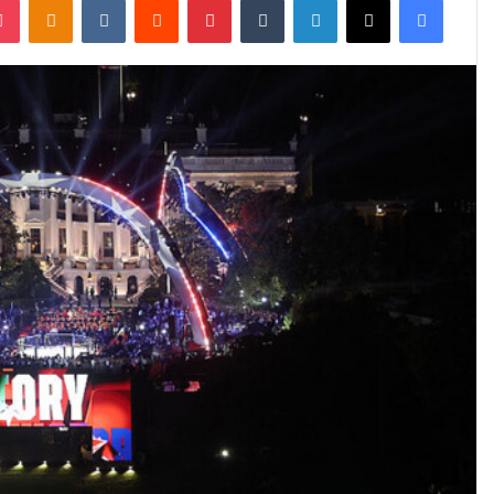
س
ل
ب
ر
ي
د
ا
إ
ل
ك
ت
ر
و
ن
ي
ا