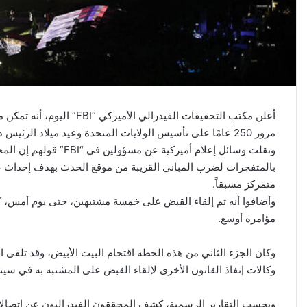
أعلن ​مكتب التحقيقات الفيدر
مرور 250 عامًا على تأسيس الولايات المتحدة وعيد ميلاد الرئيس ​دونالد ترامب​، أول من أمس الأحد.
ونقلت وسائل إعلام أمير
بالمتفجرات لضرب المباني القريبة من موقع الحدث بهدف إحداث عمل
متمركز مسبقاً.
مؤامرة أوسع.
وكالات إنفاذ القانون الأخرى لإلقاء القبض على المشتبه به في سين
وبحسب التقارير الرسمية، كشف المحققون الفيدراليون عن اتصال