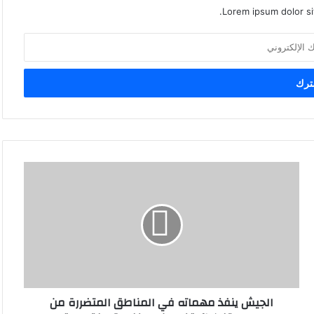
Lorem ipsum dolor si
ا
ل
ج
ي
ش
ي
ن
ف
ذ
الجيش ينفذ مهماته في المناطق المتضررة من
م