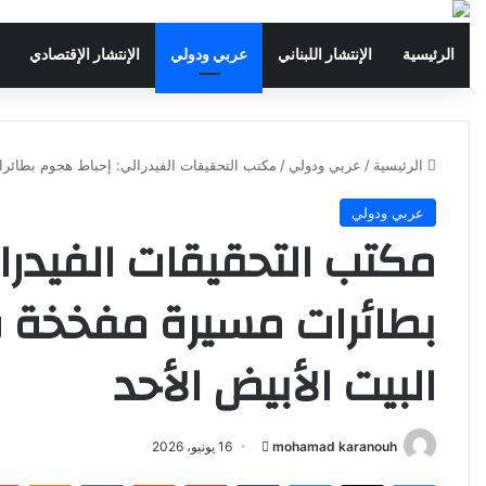
الرئيسية
الإنتشار اللبناني
عربي ودولي
الإنتشار الإقتصادي
الرئيسية
/
عربي ودولي
/
مكتب التحقيقات الفيدرالي: إحباط هجوم بطائر
عربي ودولي
مكتب التحقيقات الفيدرا
بطائرات مسيرة مفخخة 
البيت الأبيض الأحد
mohamad karanouh
أ
16 يونيو، 2026
ر
فيسبوك
‫X
لينكدإن
‏Tumblr
بينتيريست
‏Reddit
‏VKontakte
Odnoklassniki