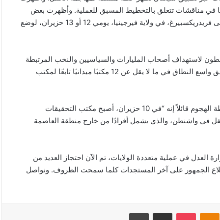
ف آيفون لأحد المشتبهين تورط ما لا يقل عن 23 شخصًا في مناقشات تتعلق بالتخطيط المسبق للعملية. وأظهرت بعض
المحادثات نشاط بعض الأعضاء الذين كان من المقرر أن يسافروا إلى فريدريكسبيرغ، في ولاية فيرجينيا​، يومي 12 أو 13 حزيران، لوضع
ططون لاستهداف أصحاب المليارات والسياسيين والنخب المرتبطة
بلجنة الشؤون العامة الاميركية – الاسرائيلية​ “أيباك”. وقد جرى تحقيق واسع النطاق في ما لا يقل عن 12 مكتبًا ميدانيًا تابعًا لمكتب
وتحدث مدير “FBI” ​كاش باتيل​، إلى موقع X وكشف عن تفاصيل خطة الهجوم قائلاً إنه “في 10 حزيران، أصبح مكتب التحقيقات
حفل في ​واشنطن، والذي يشمل أفرادًا من خارج منطقة العاصمة
السريع الذي قام به “FBI” وشركاؤنا ووزارة العدل في عملية متعددة الولايات، تم الآن احتجاز العديد من
إطلاع الجمهور على آخر المستجدات كلما سمحت الظروف. ونواصل
V
Odnoklassniki
‫Pocket
مشاركة عبر البريد
طباعة