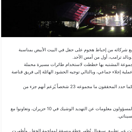
الي​ الأميركي “​FBI​” اليوم، أنه تمكن مع شركائه من إحباط هجوم على حفل في البيت الأبيض بمناسبة
كية عن مسؤولين في “FBI” قولهم إن المجموعة المشتبه بها خططت لاستخدام طائرات مسيرة محملة
ية إجلاء جماعي، وبالتالي توجيه الحشود الهائلة إلى فريق قناصة
وأضافوا أنه تم إلقاء القبض على خمسة مشتبهين، حتى يوم أمس، كما حدد المحققون ما مجموعه 23 شخصاً يُزعم أنهم جزء من
وكان الجزء الثاني من هذه الخطة اقتحام البيت الأبيض، وقد تلقى المسؤولون معلومات عن التهديد الوشيك في 10 حزيران، وتعاونوا مع
سيناتي.
ات عبر تطبيق سيغنال تُظهر خطة منسقة لمهاجمة الحفل. وأظهرت