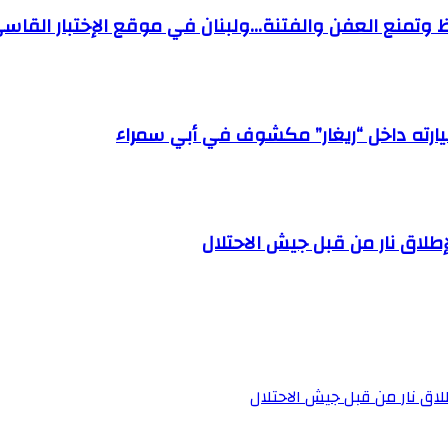
حفظ وتمنع العفن والفتنة…ولبنان في موقع الإختبار القاسي
ارته داخل “ريغار” مكشوف في أبي سمراء
إطلاق نار من قبل جيش الاحتلال
اق نار من قبل جيش الاحتلال