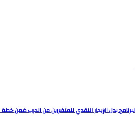
برنامج بدل الإيجار النقدي للمتضررين من الحرب ضمن خطة ا