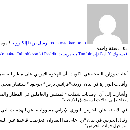
mohamad karanouh
أرسل بريدا إلكترونيا
3 يونيو، 2026
102
دقيقة واحدة
فيسبوك
‫X
لينكدإن
بينتيريست
Odnoklassniki
أعلنت وزارة الصحة في الكويت أن الهجوم الإيراني على مطار العاصمة الدولي أسفر عن إصابة 63 شخصا على الأقل في 
وأفادت الوزارة في بيان اوردته”فرانس برس” ،بوجود “استنفار صحي شامل منذ الساعات الأولى ل
وأشارت إلى أن الإصابات شملت “المدنيين والعاملين في المطار وال
إضافة إلى حالات استنشاق الأدخنة”.
في الاثناء، اعلن الحرس الثوري الإيراني مسؤوليته عن الهجمات التي
وقال الحرس في بيان “ردا على هذا العدوان، تعرّضت قاعدة علي الس
من قبل قوات الحرس”.