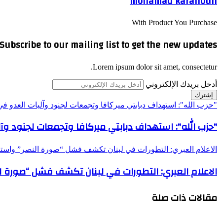
mohamad karanouh
With Product You Purchase
Subscribe to our mailing list to get the new updates!
Lorem ipsum dolor sit amet, consectetur.
أدخل بريدك الإلكتروني
"حزب الله": استهداف دبابتي ميركافا وتجمعات لجنود وآليات العدو ف
"حزب الله": استهداف دبابتي ميركافا وتجمعات لجنود وآ
الاعلام العبري: التطورات في لبنان تكشف فشل “صورة النصر” واستنزا
الاعلام العبري: التطورات في لبنان تكشف فشل “صورة الن
مقالات ذات صلة