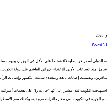
‫Pocket
الهجوم، بينهم مسافرون وعاملون في المطار.
لاعتداء الإيراني الغاشم على دولة الكويت واستقبال 63 حالة إصابة وإجراء 7 عمليات جراحية ك
مسافرين، وتضمنت إصابات بالغة ومتعددة شملت الكسور وإصابات الرأ
 استهدفت الكويت ليلا، مشيرا إلى أنّها “جاءت ردّا على هجمات أميرك
الم الجوية في الكويت التي تضم طائرات مروحية، وكذلك مقر الأسطو