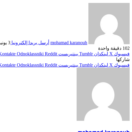
mohamad karanouh
أرسل بريدا إلكترونيا
3 يونيو، 2026
102
دقيقة واحدة
فيسبوك
‫X
لينكدإن
بينتيريست
Odnoklassniki
شاركها
فيسبوك
‫X
لينكدإن
بينتيريست
Odnoklassniki