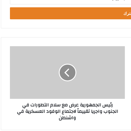
ر
ئ
ي
س
ا
ل
ج
م
ه
رئيس الجمهورية عرض مع سلام التطورات في
و
الجنوب واجريا تقييماً لاجتماع الوفود العسكرية في
ر
واشنطن
ي
ة
ع