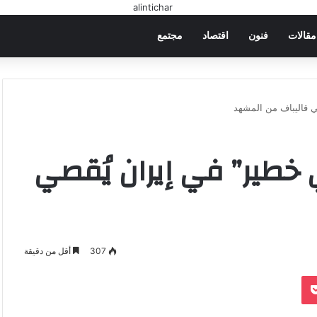
مقالات
فنون
اقتصاد
مجتمع
صي قاليباف من المشهد
ي خطير” في إيران يُقصي
307
أقل من دقيقة
‫Pocket