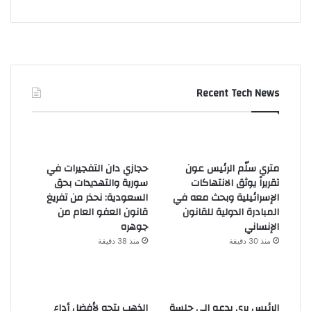
Recent Tech News
متري سلّم الرئيس عون
حجازي دان التفجيرات في
تقريراً يوثق الانتهاكات
سورية والتهديدات بحق
الإسرائيلية وبحث معه في
السعودية: نحذر من تفريغ
المبادرة الدولية للقانون
قانون العفو العام من
الإنساني
جوهره
منذ 30 دقيقة
منذ 38 دقيقة
الرئيس بري يدعو الى جلسة
الذهب يتجه لأفضل أداء