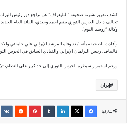
ب
ر
كشف تقرير نشرته صحيفة “التليغراف” عن تراجع دور رئيس البرلمان
ي
تحالف داخل الحرس الثوري يضم أحمد وحيدي، القائد العام الجديد
د
وكالة “روسيا اليوم”.
ا
إ
ل
وأفادت الصحيفة بأنه “بعد وفاة المرشد الإيراني علي خامنئي والا
ك
قاليباف، رئيس البرلمان الإيراني والقيادي السابق في الحرس الثوري
ت
ر
ورغم استمرار سيطرة الحرس الثوري إلى حد كبير على النظام، تبيّن
و
ن
إيران
ي
ا
فيسبوك
‫X
لينكدإن
‏Tumblr
بينتيريست
‏Reddit
‏kte
شاركها