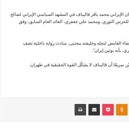
 الإيراني محمد باقر قاليباف في المشهد السياسي الإيراني لصالح
 للحرس الثوري، ومحمد علي جعفري، القائد العام السابق، وفق
ختفاء الغامض لنجله وخليفته مجتبى، سادت رواية داخلية تصف
، بأنه بوتين إيران”.
 سريعًا أن قاليباف لا يشكّل القوة الحقيقية في طهران.
VKonta
Odnoklassniki
‫Pocket
مشاركة عبر البريد
طباعة