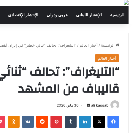
الرئيسية
الإنتشار اللبناني
عربي ودولي
الإنتشار الإقتصادي
الرئيسية
/
أخبار العالم
/
“التليغراف”: تحالف “ثنائي خطير” في إيران يُق
أخبار العالم
“التليغراف”: تحالف “ثنائ
قاليباف من المشهد
ali kassab
أ
30 مايو، 2026
ر
فيسبوك
‫X
لينكدإن
‏Tumblr
بينتيريست
‏Reddit
‏VKontakte
Odnoklassniki
س
ل