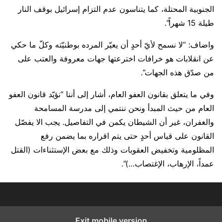
الجنوبية المحتلة، كما يتناسون عدم التزام إسرائيل بوقف النار
طيلة 15 شهراً”.
واضاف: “لا نسمح لأيّ أحدٍ أن يعيّر المرده بوطنيّته وكلّ ما حكي
عن انقلابات هو خرافات اخترعتها جهات معروفة والعتب على
من صدّق هذه الجهات”.
وفي ما يتعلق بقانون العفو العام، أشار إلى أننا “نؤيّد قانون العفو
العام من حيث المبدأ ونحن ننتمي إلى مدرسة المسامحة
والغفران، غير أن الشيطان يكمن في التفاصيل. يجب الا يفصّل
القانون على قياس أحدٍ حتى يتم اقراره بما يضمن رفع
المظلومية وتخفيض العقوبات وذلك مع بعض الإستثناءات (القتل
عمداً، الإرهاب، الإغتصاب…)”.
Exit mobile version