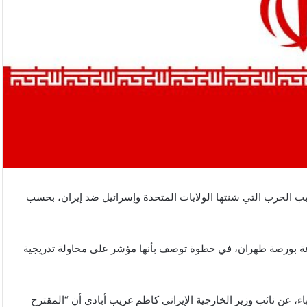
، بورصة طهران تعاملاتها بعد توقف دام 80 يوما بسبب الحرب التي شنتها الولايات المتحدة وإسرائيل ضد إيران، بحسب
اعة بورصة طهران، في خطوة توصف بأنها مؤشر على محاولة تدريجية
نباء، عن نائب وزير الخارجية الإيراني كاظم غريب أبادي أن “المقترح