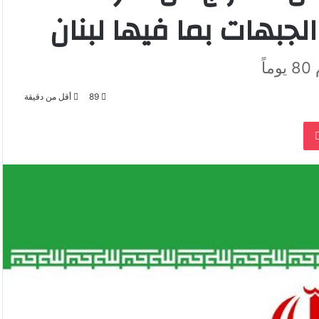
لجبهات بما فيها لبنان
ً
89
أقل من دقيقة
‫Pocket