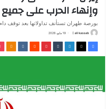
وإنهاء الحرب على جميع ا
بورصة طهران تستأنف تداولاتها بعد توقف دام 80 يوما
ali kassab
أ
19 مايو، 2026
ر
فيسبوك
‫X
لينكدإن
‏Tumblr
بينتيريست
‏Reddit
‏VKontakte
Odnoklassniki
س
ل
ب
ر
ي
د
ا
إ
ل
ك
ت
ر