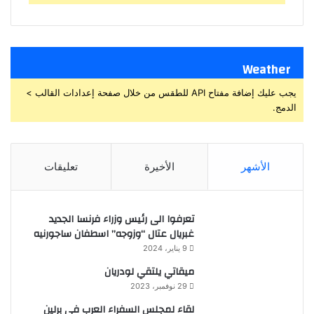
Weather
يجب عليك إضافة مفتاح API للطقس من خلال صفحة إعدادات القالب >
الدمج.
الأشهر
الأخيرة
تعليقات
تعرفوا الى رئيس وزراء فرنسا الجديد
غبريال عتال “وزوجه” اسطفان ساجورنيه
9 يناير، 2024
ميقاتي يلتقي لودريان
29 نوفمبر، 2023
لقاء لمجلس السفراء العرب في برلين