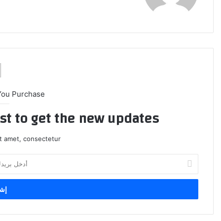
You Purchase
ist to get the new updates!
t amet, consectetur.
أ
د
خ
ل
ب
ر
ي