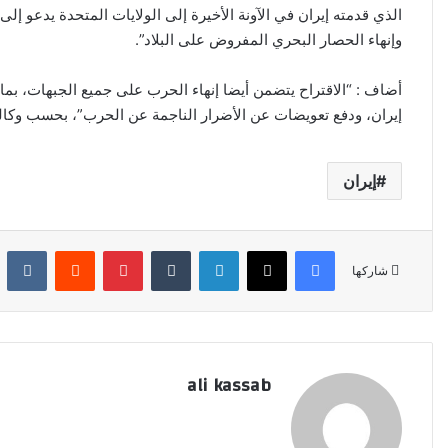
الذي قدمته إيران في الآونة الأخيرة إلى الولايات المتحدة يدعو إلى
وإنهاء الحصار البحري المفروض على البلاد”.
أضاف : “الاقتراح يتضمن أيضا إنهاء الحرب على جميع الجبهات، بما
إيران، ودفع تعويضات عن الأضرار الناجمة عن الحرب”، بحسب وكالة
إيران
فيسبوك
‫X
لينكدإن
‏Tumblr
بينتيريست
‏Reddit
‏Kontakte
شاركها
ali kassab