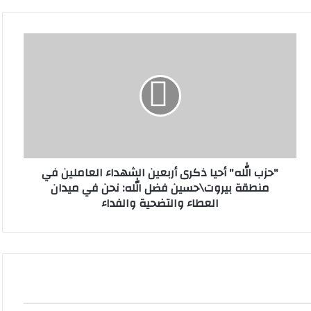
"
ح
ز
ب
ا
ل
ل
ه
"
"حزب الله" أحيا ذكرى أربعين الشهداء العاملين في
أ
منطقة بيروت\حسين فضل الله: نحن في ميدان
ح
العطاء والتضحية والفداء
ي
ا
ذ
ك
ر
ى
أ
ر