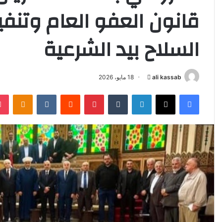
قانون العفو العام وتنفي
السلاح بيد الشرعية
ali kassab
أ
18 مايو، 2026
ر
فيسبوك
‫X
لينكدإن
‏Tumblr
بينتيريست
‏Reddit
‏VKontakte
Odnoklassniki
س
ل
ب
ر
ي
د
ا
إ
ل
ك
ت