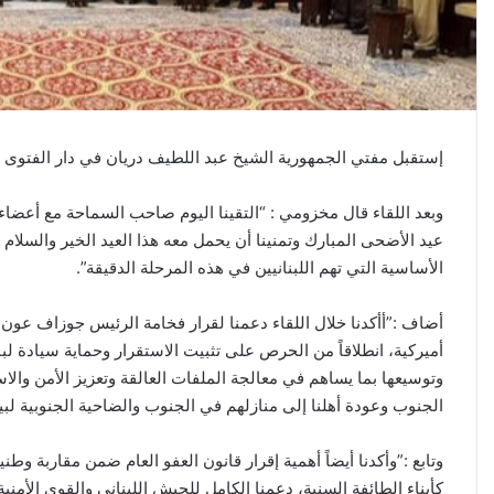
ر
و
ن
ي
ا
إستقبل مفتي الجمهورية الشيخ عبد اللطيف دريان في دار الفتوى ا
وبعد اللقاء قال مخزومي : “التقينا اليوم صاحب السماحة مع أعضاء
عيد الأضحى المبارك وتمنينا أن يحمل معه هذا العيد الخير والسلام 
الأساسية التي تهم اللبنانيين في هذه المرحلة الدقيقة”.
أضاف :”أأكدنا خلال اللقاء دعمنا لقرار فخامة الرئيس جوزاف عون
أميركية، انطلاقاً من الحرص على تثبيت الاستقرار وحماية سيادة ل
وتوسيعها بما يساهم في معالجة الملفات العالقة وتعزيز الأمن والاست
الجنوب وعودة أهلنا إلى منازلهم في الجنوب والضاحية الجنوبية لبي
وتابع :”وأكدنا أيضاً أهمية إقرار قانون العفو العام ضمن مقاربة وطن
كأبناء الطائفة السنية، دعمنا الكامل للجيش اللبناني والقوى الأمني