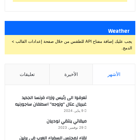
Weather
يجب عليك إضافة مفتاح API للطقس من خلال صفحة إعدادات القالب >
الدمج.
الأشهر
الأخيرة
تعليقات
تعرفوا الى رئيس وزراء فرنسا الجديد
غبريال عتال “وزوجه” اسطفان ساجورنيه
9 يناير، 2024
ميقاتي يلتقي لودريان
29 نوفمبر، 2023
لقاء لمجلس السفراء العرب في برلين