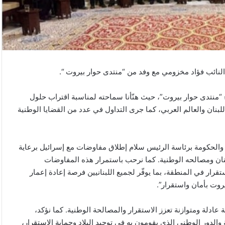
لنائب فؤاد مخزومي مع وفد من “منتدى حوار بيروت “.
 “منتدى حوار بيروت”، حيث هنّأنا سماحته لمناسبة اقتراب حلول
للبنان والعالم العربي، كما جرى التداول في عدد من القضايا الوطنية
 والحكومة برئاسة الرئيس سلام إطلاق مفاوضات مع إسرائيل برعاية
بنان ومصالحه الوطنية. كما نرحب باستمرار هذه المفاوضات
قرار في المنطقة، بما يوفّر لجميع اللبنانيين فرصة إعادة إعمار
روت بأمان واستقرار”.
ية عادلة ومتوازنة تعزز الاستقرار والمصالحة الوطنية. كما نؤكد،
ة والدور الوطني الذي يقومون به في توحيد البلاد وحماية الاستقرار،