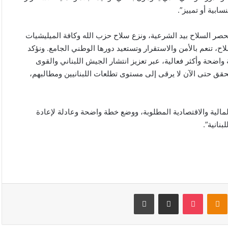
ابية أو تمييز”.
حصر السلاح بيد الشرعية، ونزع سلاح حزب الله وكافة الميليشيات
ح، تنعم بالأمن والاستقرار وتستعيد دورها الوطني الجامع. ونؤكد
واضحة وأكثر فعالية، عبر تعزيز انتشار الجيش اللبناني والقوى
قق حتى الآن لا يرقى إلى مستوى تطلعات اللبنانيين ومطالبهم،
مالية والاقتصادية المطلوبة، ووضع خطة واضحة وعادلة لإعادة
بنانية”.
V
Odnoklassniki
‫Pocket
مشاركة عبر البريد
طباعة