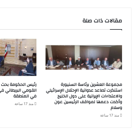
ن
ي
ب
مقالات ذات صلة
ط
ر
ي
ق
ه
ل
ل
و
ل
ا
مجموعة العشرين برئاسة السنيورة
رئيس الحكومة بحث 
ي
استنكرت تصاعد عدوانية الإحتلال الإسرائيلي
القومي البريطاني 
ا
والاعتداءات الإيرانية على دول الخليج
في المنطقة
ت
وأكدت دعمها لمواقف الرئيسين عون
منذ 17 ساعة
ا
وسلام
ل
منذ 17 ساعة
م
ت
ح