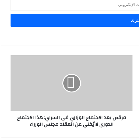
م
ر
ق
ص
ب
ع
د
ا
ل
مرقص بعد الاجتماع الوزاري في السراي: هذا الاجتماع
ا
الدوري لا يُغني عن انعقاد مجلس الوزراء
ج
ت
م