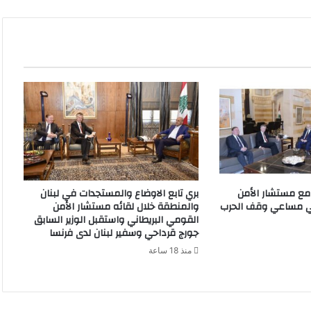
ا
ع
ا
ل
و
ز
ا
ر
ي
ف
ي
ا
ل
مع مستشار الأمن
بري تابع الاوضاع والمستجدات في لبنان
س
في مساعي وقف الحرب
والمنطقة خلال لقائه مستشار الأمن
ر
القومي البريطاني واستقبل الوزير السابق
ا
جورج قرداحي وسفير لبنان لدى فرنسا
ي
منذ 18 ساعة
:
ه
ذ
ا