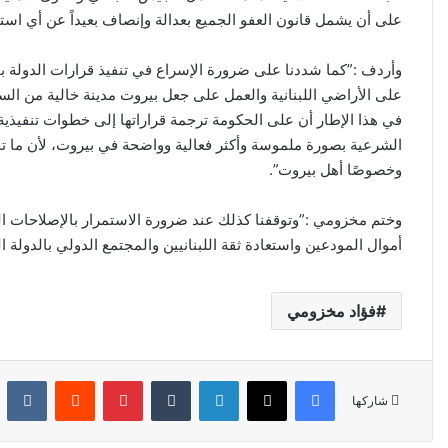
على أن يشمل قانون العفو الجميع بعدالة وإنصاف بعيداً عن أي استنس
وأردف :”كما شددنا على ضرورة الإسراع في تنفيذ قرارات الدولة ب
على الأراضي اللبنانية والعمل على جعل بيروت مدينة خالية من السلا
في هذا الإطار أن على الحكومة ترجمة قراراتها إلى خطوات تنفيذية 
الشرعية بصورة ملموسة وأكثر فعالية وواضحة في بيروت، لأن ما تح
وخصوصًا أهل بيروت”.
وختم مخزومي :”وتوقفنا كذلك عند ضرورة الاستمرار بالإصلاحات ال
أموال المودعين واستعادة ثقة اللبنانيين والمجتمع الدولي بالدولة الل
فؤاد مخزومي
فيسبوك
‫X
لينكدإن
‏Tumblr
بينتيريست
‏Reddit
‏Kontakte
شاركها