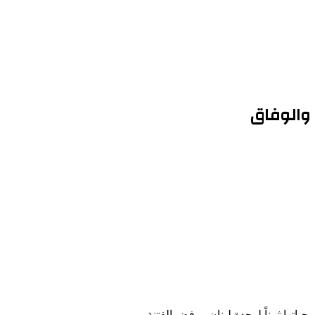
والوفاق
اتها ثمناً لوحدة لبنان ورفض الفتنة.