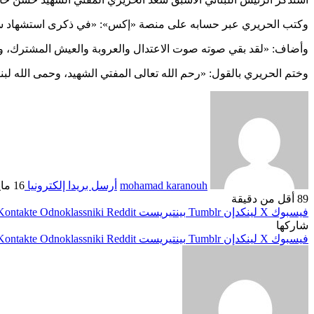
وكتب الحريري عبر حسابه على منصة «إكس»: «في ذكرى استشهاد سماحة
وأضاف: «لقد بقي صوته صوت الاعتدال والعروبة والعيش المشترك، و
وختم الحريري بالقول: «رحم الله تعالى المفتي الشهيد، وحمى الله لب
mohamad karanouh
أرسل بريدا إلكترونيا
16 مايو، 2026
89
أقل من دقيقة
فيسبوك
‫X
لينكدإن
بينتيريست
Odnoklassniki
شاركها
فيسبوك
‫X
لينكدإن
بينتيريست
Odnoklassniki