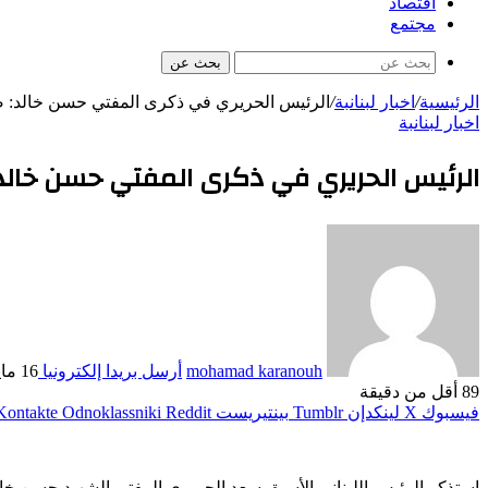
اقتصاد
مجتمع
بحث عن
الرئيسية
/
اخبار لبنانبة
/
الرئيس الحريري في ذكرى المفتي حسن خالد: ص
اخبار لبنانبة
الرئيس الحريري في ذكرى المفتي حسن خال
mohamad karanouh
أرسل بريدا إلكترونيا
16 مايو، 2026
89
أقل من دقيقة
فيسبوك
‫X
لينكدإن
بينتيريست
Odnoklassniki
استذكر الرئيس اللبناني الأسبق سعد الحريري المفتي الشهيد حسن خالد 