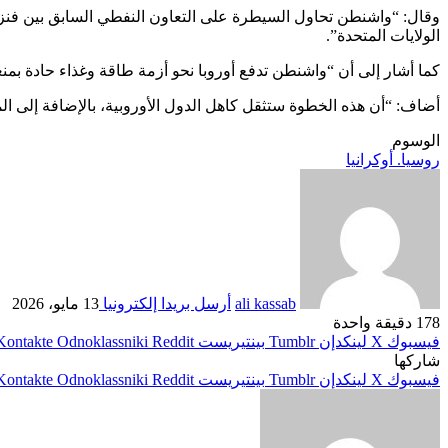
وقال: “واشنطن تحاول السيطرة على التعاون النفطي السابق بين فنزويل
الولايات المتحدة”.
كما أشار إلى أن “واشنطن تدفع أوروبا نحو أزمة طاقة وغذاء حادة بم
أضاف: “أن هذه الخطوة ستثقل كاهل الدول الأوروبية، بالإضافة إلى الم
الوسوم
روسيا. أوكرانيا
ali kassab
أرسل بريدا إلكترونيا
13 مايو، 2026
178
دقيقة واحدة
فيسبوك
‫X
لينكدإن
بينتيريست
Odnoklassniki
شاركها
فيسبوك
‫X
لينكدإن
بينتيريست
Odnoklassniki