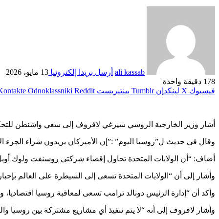
ali kassab
أرسل بريدا إلكترونيا
13 مايو، 2026
178
دقيقة واحدة
فيسبوك
‫X
لينكدإن
بينتيريست
Odnoklassniki
أشار وزير الخارجية الروسي سيرغي لافروف إلى سعي واشنطن للتحكم بت
وقال في حديث ل”روسيا اليوم” :”إن الأميركان يريدون شراء الجزء الأ
أضاف: “أن الولايات المتحدة تحاول إقصاء شركتي روسنفت ولوك أويل 
وأشار إلى أن “الولايات المتحدة تسعى إلى السيطرة على العالم بإجبار
وأكد أن “إدارة الرئيس دونالد ترامب تسعى لمعاقبة روسيا اقتصاديا، 
وأشار لافروف إلى أنه “لا يتم تنفيذ أي مشاريع مشتركة بين روسيا وال