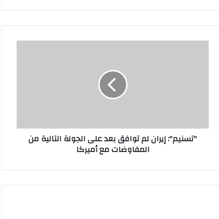
"
ت
س
ن
ي
م
"
:
إ
"تسنيم": إيران لم توافق بعد على الجولة التالية من
ي
المفاوضات مع أميركا
ر
ا
ن
ل
م
ت
و