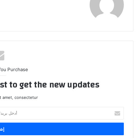
You Purchase
ist to get the new updates!
t amet, consectetur.
أ
د
خ
ل
ب