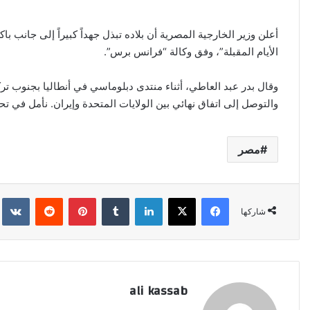
ب
ر
أعلن وزير الخارجية المصرية أن بلاده تبذل جهداً كبيراً إلى جانب با
ي
الأيام المقبلة”، وفق وكالة “فرانس برس”.
د
ا
إ
وقال بدر عبد العاطي، أثناء منتدى دبلوماسي في أنطاليا بجنوب ترك
ل
والتوصل إلى اتفاق نهائي بين الولايات المتحدة وإيران. نأمل في تحق
ك
ت
مصر
ر
و
ن
فيسبوك
‫X
لينكدإن
‏Tumblr
بينتيريست
‏Reddit
‏kte
ي
شاركها
ا
ali kassab