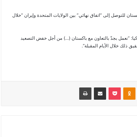
كستان للتوصل إلى “اتفاق نهائي” بين الولايات المتحدة وإيران “خلال
يا: “نعمل بجدّ بالتعاون مع باكستان (…) من أجل خفض التصعيد
يق ذلك خلال الأيام المقبلة”.
VKonta
Odnoklassniki
‫Pocket
مشاركة عبر البريد
طباعة