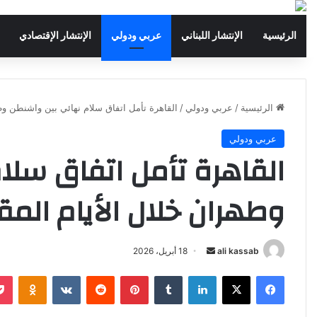
الرئيسية
الإنتشار اللبناني
عربي ودولي
الإنتشار الإقتصادي
الرئيسية
/
عربي ودولي
/
القاهرة تأمل اتفاق سلام نهائي بين واشنطن وطه
عربي ودولي
القاهرة تأمل اتفاق سلا
وطهران خلال الأيام المق
ali kassab
أ
18 أبريل، 2026
ر
فيسبوك
‫X
لينكدإن
‏Tumblr
بينتيريست
‏Reddit
‏VKontakte
Odnoklassniki
س
ل