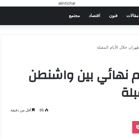
مقالات
فنون
اقتصاد
مجتمع
ران خلال الأيام المقبلة
م نهائي بين واشنطن
بلة
86
أقل من دقيقة
‫Pocket