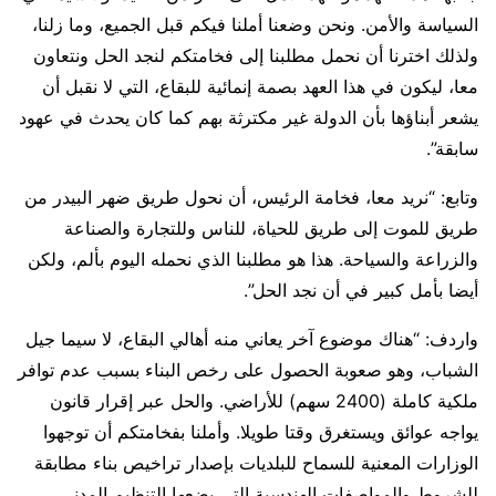
السياسة والأمن. ونحن وضعنا أملنا فيكم قبل الجميع، وما زلنا،
ولذلك اخترنا أن نحمل مطلبنا إلى فخامتكم لنجد الحل ونتعاون
معا، ليكون في هذا العهد بصمة إنمائية للبقاع، التي لا نقبل أن
يشعر أبناؤها بأن الدولة غير مكترثة بهم كما كان يحدث في عهود
سابقة”.
وتابع: “نريد معا، فخامة الرئيس، أن نحول طريق ضهر البيدر من
طريق للموت إلى طريق للحياة، للناس وللتجارة والصناعة
والزراعة والسياحة. هذا هو مطلبنا الذي نحمله اليوم بألم، ولكن
أيضا بأمل كبير في أن نجد الحل”.
واردف: “هناك موضوع آخر يعاني منه أهالي البقاع، لا سيما جيل
الشباب، وهو صعوبة الحصول على رخص البناء بسبب عدم توافر
ملكية كاملة (2400 سهم) للأراضي. والحل عبر إقرار قانون
يواجه عوائق ويستغرق وقتا طويلا. وأملنا بفخامتكم أن توجهوا
الوزارات المعنية للسماح للبلديات بإصدار تراخيص بناء مطابقة
للشروط والمواصفات الهندسية التي يضعها التنظيم المدني،