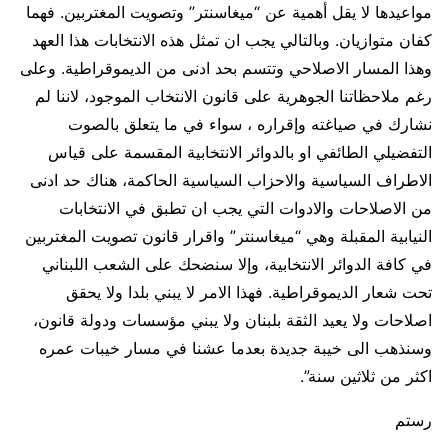
مواعيدها لا يقل أهمية عن “ميغاسنتر” وتصويت المغتربين. فهما
كفان متوازيان. وبالتالي يجب ان تمثل هذه الانتخابات هذا العهد
وهذا المسار الاصلاحي وتتسم بحد ادنى من الديموقراطية. وعلى
رغم ملاحظاتنا الجوهرية على قانون الانتخاب الموجود، لاننا لم
نشارك في صياغته وإقراره ، سواء في ما يتعلق بالصوت
التفضيلي الطائفي او بالدوائر الانتخابية المقسمة على قياس
الاطراف السياسية والاحزاب السياسية الحاكمة، هناك حد ادنى
من الاصلاحات والادوات التي يجب ان تطبق في الانتخابات
النيابية المقبلة وهي “ميغاسنتر” واقرار قانون تصويت المغتربين
في كافة الدوائر الانتخابية، وإلا سنضحك على الشعب اللبناني
تحت شعار الديموقراطية. فهذا الامر لا يبني بلدا ولا يحقق
اصلاحات ولا يعيد الثقة بلبنان ولا يبني مؤسسات ودولة قانون،
وسنذهب الى خيبة جديدة بعدما عشنا في مسار خيبات عمره
اكثر من ثلاثين سنة”.
رستم