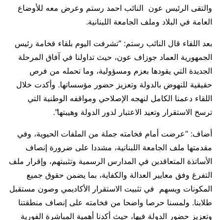
والتقى الرئيس عون النائب احمد رستم وعرض معه للأوضاع
العامة في البلاد وملف الجامعة اللبنانية.
بعد اللقاء قال النائب رستم: “تشرفت اليوم بلقاء فخامة رئيس
الجمهورية العماد جوزاف عون، حيث تداولنا في آفاق المرحلة
الجديدة التي يقودها بعزم ومسؤولية، وما تحمله من فرص
حقيقية للنهوض بالدولة وتعزيز حضور مؤسساتها. وأكدت خلال
اللقاء دعمنا الكامل لنهجه الإصلاحي ومواقفه الوطنية التي
ترسخ الاستقرار وتعيد الاعتبار لدور الدولة وهيبتها”.
أضاف: “عرضت أمام فخامته جملة من الملفات الحيوية، وفي
مقدمتها ملف الجامعة اللبنانية، مشددا على ضرورة إنصاف
الأساتذة المتعاقدين في المدارس الرسمية وتثبيتهم، وإقرار ملف
التفرغ وفق معايير العدالة والكفاية، بما يضمن حقوق جميع
المكونات ويسهم في تثبيت الاستقرار الأكاديمي وصون مستقبل
طلابنا. ولمسنا حرصا واضحا من فخامته على إنصاف منطقتنا
وتعزيز حضور الدولة فيها، حيث أكدنا أهمية المباشرة الفورية