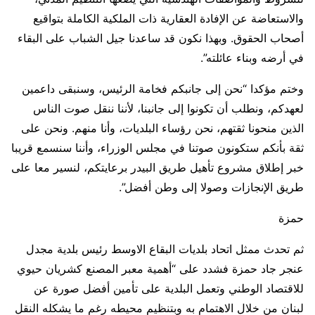
والاستعاضة عن الإفادة العقارية ذات الملكية الكاملة بتواقيع
أصحاب الحقوق. وبهذا نكون قد ساعدنا جيل الشباب على البقاء
في أرضه وبناء عائلته”.
وختم مؤكدا “نحن إلى جانبكم فخامة الرئيس، وسنبقى داعمين
لعهدكم، ونطلب أن تكونوا إلى جانبنا، لأننا ننقل صوت الناس
الذين منحونا ثقتهم، نحن رؤساء البلديات، وأنا منهم. ونحن على
ثقة بأنكم ستكونون صوتنا في مجلس الوزراء، وأننا سنسمع قريبا
خبر إطلاق مشروع تأهيل طريق البيدر برعايتكم، لنسير معا على
طريق الإنجازات وصولا إلى وطن أفضل”.
حمزة
ثم تحدث ممثل اتحاد بلديات البقاع الاوسط رئيس بلدية مجدل
عنجر جاد حمزة فشدد على “أهمية معبر المصنع كشريان حيوي
للاقتصاد الوطني وتعمل البلدية على تأمين أفضل صورة عن
لبنان من خلال الاهتمام به وبتنظيم محيطه رغم ما يشكله النقل