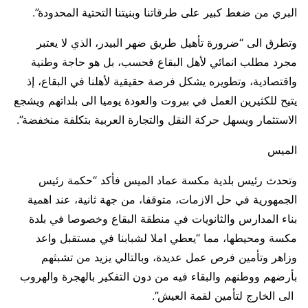
البري من ضغط كبير على طرقاتنا وبنيتنا التحتية المحدودة”.
وتطرق الى “ضرورة تأهيل طريق ضهر البيدر، الذي لا يعتبر
مجرد مطلب انمائي لأهل البقاع فحسب، بل هو حاجة وطنية
واقتصادية، وتطويره يشكل فرصة حقيقية لأهلنا في البقاع، إذ
يتيح للكثيرين العمل في بيروت والعودة يوميا الى بلداتهم ويشجع
الاستثمار ويسهل حركة النقل والتجارة العربية بتكلفة منخفضة”.
الميس
وتحدث رئيس بلدية مكسة عماد الميس فأكد “حكمة رئيس
الجمهورية في حل الازمات، متوقفا، من جهة ثانية، عند اهمية
بناء المدارس والثانويات في منطقة البقاع وخصوصا في بلدة
مكسة ومحيطها، مما “يعطي املا لشبابنا في مستقبل واعد
وزاهر وتأمين فرص عمل عديدة، وبالتالي يزيد من تشبثهم
بأرضهم ووطنهم والبقاء فيه من دون التفكير بالهجرة والهروب
الى الخارج لتأمين لقمة العيش”.