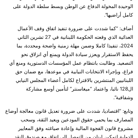
الوحيدة المخولة الدفاع عن الوطن وبسط سلطة الدولة على
كامل أراضيها”.
أضاف: “كما شددت على ضرورة تنفيذ اتفاق وقف الأعمال
العدائية الذي وقعته الحكومة اللبنانية في 27 تشرين الثاني
2024، تنفيذا كاملا وضمن مهلة زمنية واضحة ومحددة، بما
يحفظ الاستقرار ويعزز سيادة الدولة ويمنع أي انزلاق نحو
التصعيد. وطالبت بانتظام عمل المؤسسات الدستورية ومنع أي
فراغ، وبإجراء الانتخابات النيابية في موعدها، مع ضمان حق
اللبنانيين المنتشرين بالاقتراع لكامل أعضاء المجلس النيابي
ال128 نائبا، واعتماد “ميغاسنتر” لتأمين أوسع مشاركة
وشفافية”.
وتابع: “اقتصاديا، شددت على ضرورة تعديل قانون معالجة أوضاع
المصارف بما يحمي حقوق المودعين ويعيد الثقة، وسحب
مشروع قانون الفجوة المالية وإعادة صياغته وفق المعايير
الدولية لتمكين لبنان من التوصل إلى اتفاق مع صندوق النقد