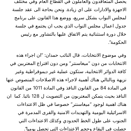
يحصل المتعاقدون والعاملون في القطاع العام وفي مختلف
الاجهزة والادارات على اي زيادة. ونحن بحاجة الى عقد جلسة
لمجلس النواب بشكل سريع، ووضع هذا القانون على برنامج
جدول اعمال مجلس النواب الذي يجب ان يجتمع في جلسة
خلال دورة استثنائية يتم الاتفاق عليها بالتشاور مع رئيس
الحكومة”.
وفي موضوع الانتخابات، قال النائب حمدان: “ان اجراء هذه
الانتخابات من دون “ميغاسنتر” ومن دون اقتراع المغتربين في
كافة الدوائر الانتخابية، ستكون عملية غير ديموقراطية وغير
نزيهة وبالتالي هناك أهمية لاجراء هذه الاصلاحات المنصوص عنها
في المادة 84 من القانون النافذ وفي المادة 1011 من القانون
النافذ بحيث يتمكن المغتربون من التصويت ل 128 نائبا. كما ان
هناك اهمية لوجود “ميغاسنتر” خصوصا في ظل الاعتداءات
الاسرائيلية اليومية والتهديدات الامنية والقرى المدمرة في
الجنوب على طول الخط الحدودي وكذلك الاعتداءات التي
حصلت في البقاع وحجم الاعتداءات التي تحصل يوميا”.