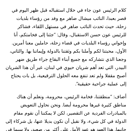
كلام الرئيس عون جاء في خلال استقباله قبل ظهر اليوم في
قصر بعبدا، النائب ميشال ضاهر مع وفد من رؤساء بلديات
زحلة، حيث تحدث النائب ضاهر في مستهل اللقاء، فشاكر
للرئيس عون حسن الاستقبال، وقال: “جئنا إلى فخامتكم، أنا
وإخواني رؤساء البلديات في قضاء زحلة، حاملين معنا أمرين.
الأول، محبتنا لكم وأملنا بكم وثقتنا بالدولة وإيماننا بها. والثاني،
وجعنا الذي نتشاركه مع جميع أبناء البقاع جراء طريق ضهر
البيدر، التي تعد أهم شريان حيوي في لبنان، غير أن هذا الشريان
أصبح مقفلا ولم تعد تنفع معه الحلول الترقيعية، بل بات يحتاج
إلى عملية جراحية حقيقية”.
أضاف: “منطقتنا، فخامة الرئيس، محرومة، ونعلم أن هناك
مناطق كثيرة غيرها محرومة أيضا. ونحن نحاول التعويض
بالمبادرات الفردية عن التقصير، لكن لا يمكننا أن نقوم مقام
الدولة في كل شيء، ولا نقبل أن نكون بديلا عنها، بل شركاء إلى
جانبها. هذا العهد هو عهد الأمل على أكثر من صعيد، ولا سيما في