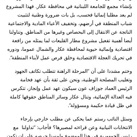
بإنشاء مجمع للجامعة اللبنانية في محافظة عكار. فهذا المشروع
لم يعد مطلبا إنمائيا فحسب، بل بات ضرورة وطنية لتثبيت
شباب المنطقة في أرضهم، وتخفيف الأعباء المادية والاجتماعية
الناتجة عن الانتقال إلى البحصاص وغيرها من المناطق. وتناولنا
أيضا أهمية تفعيل مشروع مطار القليعات لما يمثله من رافعة
اقتصادية وإنمائية حيوية لمحافظة عكار والشمال عموما، ودوره
في تحريك العجلة الاقتصادية وخلق فرص عمل لأبناء المنطقة”.
وختم مشددا على أن “المرحلة الراهنة تتطلب تكاتف الجهود
وتغليب المصلحة الوطنية، ونحن على ثقة بأن عهد فخامة
الرئيس العماد جوزاف عون سيكون عهد عمل وإنجاز، تتكرس
فيه العدالة الإنمائية، وتنال عكار وسائر المناطق حقوقها كاملة
في ظل قيادة حكيمة ومسؤولة”.
وسئل النائب رستم عما يحكى عن مطلب خارجي بإرجاء
الانتخابات النيابية وعن قراءته لمصيرها؟ فأجاب: “تداولنا مع
رئيس الجمهورية في هذا الموضوع ولمسنا حرصه على ان تكون