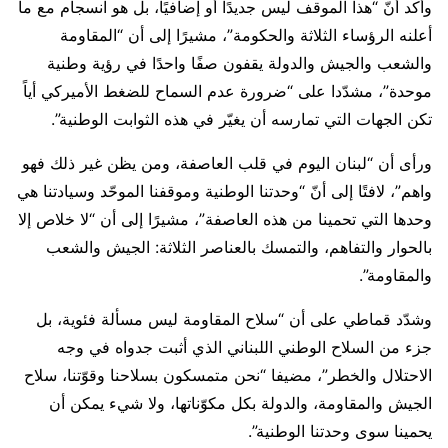
وأكد أنّ “هذا الموقف ليس جديدًا أو إضافيًا، بل هو انسجام مع ما
أعلنه الرؤساء الثلاثة والحكومة”، مشيرًا إلى أن “المقاومة
والشعب والجيش والدولة يقفون صفًا واحدًا في رؤية وطنية
موحدة”، مشدّدا على “ضرورة عدم السماح للضغط الأميركي أياً
تكن الجهات التي تمارسه أن يغيّر في هذه الثوابت الوطنية”.
ورأى أن “لبنان اليوم في قلب العاصفة، ومن يظن غير ذلك فهو
واهم”، لافتًا إلى أنّ “وحدتنا الوطنية وموقفنا الموحّد وسيادتنا هي
وحدها التي تحمينا من هذه العاصفة”، مشيرًا إلى أن “لا خلاص إلا
بالحوار والتفاهم، والتمسك بالعناصر الثلاثة: الجيش والشعب
والمقاومة”.
وشدّد قماطي على أن “سلاح المقاومة ليس مسألة فئوية، بل
جزء من السلاح الوطني اللبناني الذي أثبت جدواه في وجه
الاحتلال والخطر”، مضيفا “نحن متمسكون بسلاحنا وقوّتنا، سلاح
الجيش والمقاومة، والدولة بكل مكوّناتها، ولا شيء يمكن أن
يحمينا سوى وحدتنا الوطنية”.