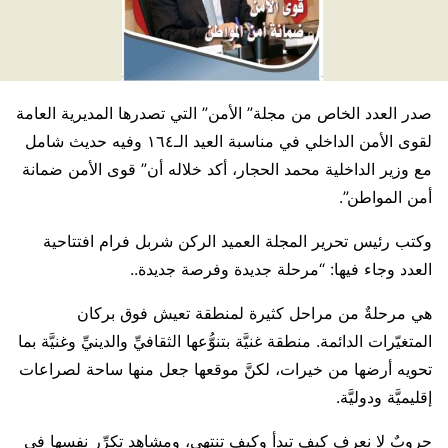
صدر العدد الخاص من مجلة” الأمن” التي تصدرها المديرية العامة
لقوى الأمن الداخلي في مناسبة العيد الـ١٦٤ وفيه حديث شامل
مع وزير الداخلية محمد الحجار، أكد خلاله أن” قوى الأمن ضمانة
أمن المواطن”.
وكتب رئيس تحرير المجلة العميد الركن شربل فرام افتتاحية
العدد وجاء فيها: “مرحلة جديدة وفرصة جديدة..
هي مرحلةٌ من مراحل كثيرة لمنطقة تعيش فوق بركان
المتغيّرات الدائمة. منطقة غنيَّة بتنوُّعها الثقافيِّ والدينيِّ وغنيَّة بما
تحويه أرضها من خيرات، لكنَّ موقعها جعل منها ساحة لصراعات
إقليميَّة ودوليَّة.
حروبٌ لا نعرف كيف تبدأ وكيف تنتهي، ومشاهد تكرِّر نفسها في