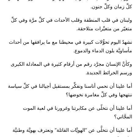
كلِّ زمان وكلِّ جنون.
ولبنان في قلب المنطقة وقلب الأحداث في كلِّ مرَّة وفي كلِّ
متغيّر من متغيِّرات متلاحقة.
نشهدُ اليوم تحوُّلات كبيرة في محيطنا مع ما يرافقها من أحداث
مأساويَّة بلون الدماء والدموع.
وكأنَّ الإنسانَ مجرَّد رقم من أرقام كثيرة في المعادلة الكبرى
ورسم الخرائط الجديدة.
أما علينا أن نحمي أناسنا ونفكِّر بمستقبل أجيالنا في كلِّ سياسة
ننتهجها وفي كلِّ مغامرة نخوضها؟
أما علينا أن نتخلّى عن مكابرتنا وغرورنا في لعبة الموت
المجَّاني؟
أما علينا أن نتخلَّى عن “الهويَّات القاتلة” ونعترف بهويَّة وطنيَّة