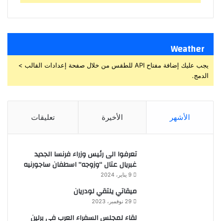
Weather
يجب عليك إضافة مفتاح API للطقس من خلال صفحة إعدادات القالب >
الدمج.
الأشهر
الأخيرة
تعليقات
تعرفوا الى رئيس وزراء فرنسا الجديد
غبريال عتال “وزوجه” اسطفان ساجورنيه
9 يناير، 2024
ميقاتي يلتقي لودريان
29 نوفمبر، 2023
لقاء لمجلس السفراء العرب في برلين