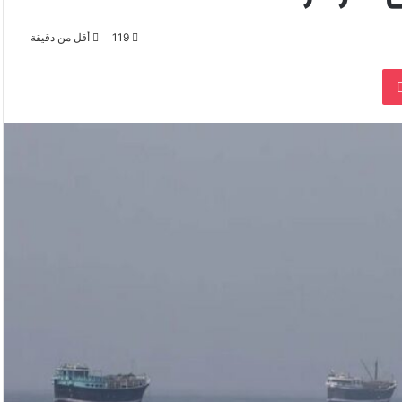
119
أقل من دقيقة
‫Pocket