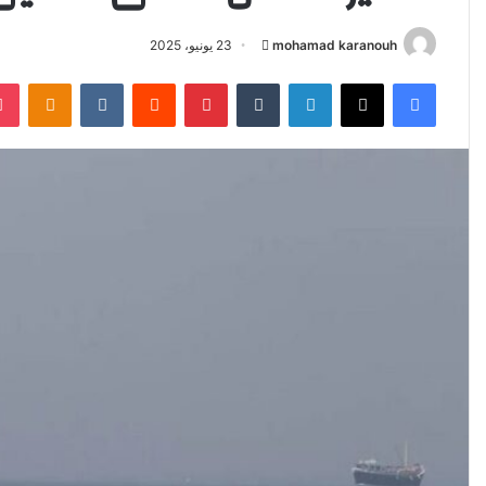
mohamad karanouh
أ
23 يونيو، 2025
ر
فيسبوك
‫X
لينكدإن
‏Tumblr
بينتيريست
‏Reddit
‏VKontakte
Odnoklassniki
س
ل
ب
ر
ي
د
ا
إ
ل
ك
ت
ر
و
ن
ي