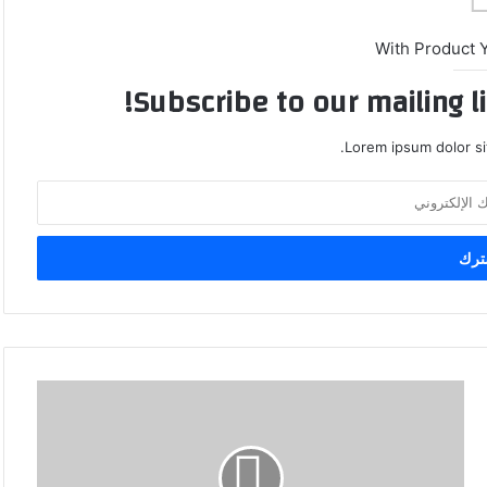
With Product 
Subscribe to our mailing l
Lorem ipsum dolor si
إ
ي
ر
ا
ن