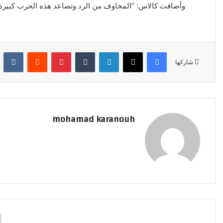
وأضافت كالاس: “المخاوف من الرد وتصاعد هذه الحرب كبيرة”
فيسبوك
‫X
لينكدإن
‏Tumblr
بينتيريست
‏Reddit
‏Kontakte
شاركها
mohamad karanouh