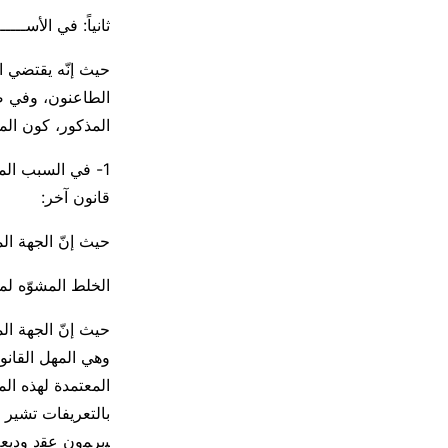
ثانياً: في الأســــ
حيث إنّه يقتضي ا
الطاعنون، وفي ضو
المذكور، كون الم
1- في السبب ال
قانون آخر:
حيث إنّ الجهة ال
الخلط المشوّه لمف
حيث إنّ الجهة الم
وهي المهل القانون
المعتمدة لهذه الم
بالتعريفات تشير 
ﯿبرﻤون ﻋﻘد ودي