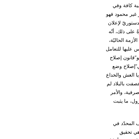
ية كافة وفي
ر غير محمود فهو
ستوريّ لإعلان
 على ذلك، أنّه
أزمة الحاليّة،
يس عليها للتعامل
ف عن الدفع رقمه ٢/٦٧ وقانون آخر هو”قانون إصلاح
ديد وهي”إصلاح وضع
يا الغش والخداع
عصفت بالبلاد لم
صرفية، والأمر
ول، ما يثبت
 فيه عن الهدف المحدّد في
 هي تحقيق