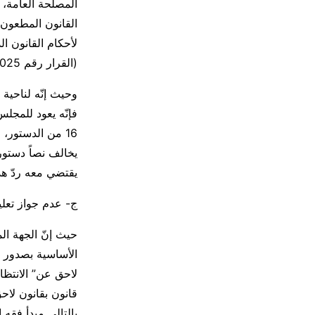
المصلحة العامة، ع
لأحكام القانون ا
(القرار رقم 1/2025 تاريخ 7/1/2025)،
وحيث إنّه لناحية 
فإنّه يعود للمجل
16 من الدستور،
يخالف نصاً دستوري
يقتضي معه ردّ هذا 
ج- عدم جواز تعلي
حيث إنّ الجهة ال
لاحق عن” الانتظام
قانون بقانون لاح
بالتالي مبدأ فقه 