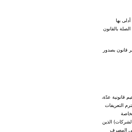
دلى بها
لصلة بالقانون
ر قانون بصدور
م قانونية عدّة،
حترم التعريفات
لخاصة
الشركات) الذين
ﻟﻰ اﻟمصرف