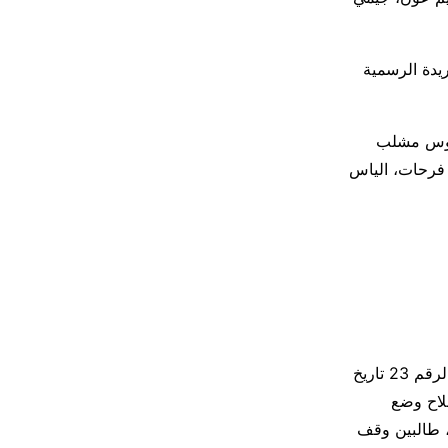
اريخ 14/8/2025، المنشور في العدد 36 من الجريدة الرسمية
ة رئيسه القاضي طنوس مشلب
 فرحات، الياس
تبيّن أنّ النواب الواردة أسماؤهم أعلاه قدّموا بتاريخ 5/9/2025 مراجعة طعن بالقانون الرقم 23 تاريخ
مية تاريخ 21/8/2025 (قانون إصلاح وضع
مجلس برقم 12/و بتاريخ ورودها، طالبين وقف