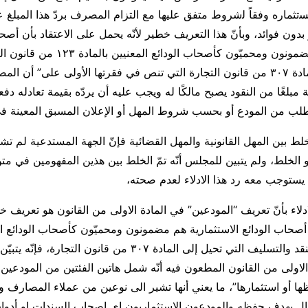
ثمارﻩ وﻓﻘﺎً ﻟشروط متفق عليها مع التزام المصرف بردّ هذا المبلغ 
 بدون فوائد، وبأنّ هذا التعريف خطير لأنّه يحمل على الاعتقاد بأن أصح
الاستثمارية هم مضمونون ومحميّون كأصحاب الودا
التي تحيل إلى المادة ٣٠٧ من قانون التجارة التي تنص في فقرتها الأولى على” أن
مبلغًا من النقود يصبح مالكًا له ويجب عليه أن يردّه بقيمة تعادله دفع
لب من المودع أو بحسب شروط المهل أو الإعلان المسبق المعينة في
ط بين المهل القانونية والمهل القضائية فإنّ الجهة المستدعية لم تشر
و الخلط، ولم يتبين للمجلس أنّه تمّ الخلط بين هذين المفهومين في متن
يستوجب معه رد هذا الادلاء لعدم صحته،
لاء بأنّ تعريف “المودعين” في المادة الاولى من القانون هو تعريف خط
ّ أصحاب الودائع الاستثمارية هم مضمونون ومحميّون كأصحاب الودائع ال
١٢٣ من قانون النقد والتسليف التي تحيل إلى المادة ٣٠٧ من قانون التج
 الاولى من القانون المطعون فيه أنّه شمل هاتين الفئتين من المودعي
ها أو استثمارها”، ما يعني أنها تشير الى نوعين من عملاء المصارف 
مال بهدف حفظه والمودعون الاستثماريون اي اصحاب السندات او أدوات