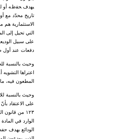
ﺒﻬدف ﺤﻔظﻪ أو اﺴت
تاريخ محدّد مع أو
على سبيل الوديعة 
دفعات عند أول ط
وحيث بالنسبة للخل
اعتراها التشويه أ
المطعون فيه، ما 
وحيث بالنسبة للاد
على الاعتقاد بأن
الوارد في المادة
الودائع بهدف حفظ
الذين يودعون ال