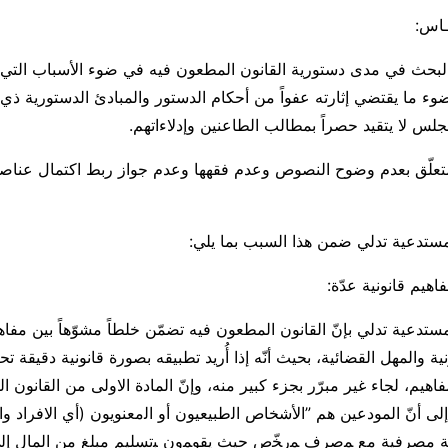
ــاس:
لبحث في مدى دستورية القانون المطعون فيه في ضوء الأسباب التي أ
ء ما يقتضي إثارته عفواً من أحكام الدستور والمبادئ الدستورية ذي ا
جلس لا يتقيد حصراً بمطالب الطاعنين وإدلاءاتهم.
متعلّق بعدم وضوح النصوص وعدم فقهها وعدم جواز ربط اكتمال عناص
مستدعية تدلي ضمن هذا السبب بما يلي:
اهيم قانونية عدّة:
ستدعية تدلي بإنّ القانون المطعون فيه تضمّن خلطاً مشوّهاً بين مفاهي
ية والمهل القضائية، بحيث أنّه إذا أُريد تطبيقه بصورة قانونية دقيقة ت
فاهيم، لجاء غير مبرّر بجزء كبير منه، وإنّ المادة الاولى من القانون ا
إلى أنّ المودعين هم ”الأشخاص اﻟطبيعيون أو اﻟمعنويون (أي الافراد و
عة مصرفية مع ﻤصرف ﻤرﺨّص حیث يقوﻤون ﺒتسليم مبلغ من المال إ