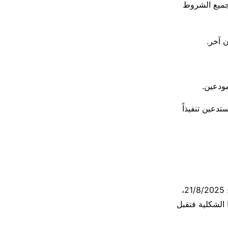
 جميع الشروط
 المستدعين تنفيذاً
حيث إنّ القانون الرقم 23 المطعون فيه نشر في العدد 36 من الجريدة الرسمية بتاريخ 21/8/2025،
روطها الشكلية فتقبل