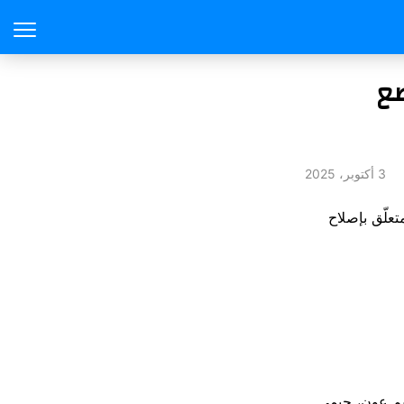
ضع
3 أكتوبر، 2025
توري، اليوم، قراراً قضى بإبطال جزئي للقانون الرقم 23/2025 المتعلّق بإصلاح
يم عون، جيمي