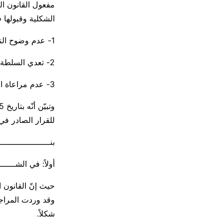
مفعول القانون ال
الشكلية وقبولها ف
1- عدم وضوح النصوص وعدم فقهها وعدم جواز ربط اكتمال عناصر قانون بصدور قانون آخر.
2- تعدي السلطة التشريعية على صلاحيات السلطة القضائية.
3- عدم مراعاة المبادئ والقواعد الدستورية الحامية للملكية الفردية المتمثلة بأموال المودعين.
للقرار الصادر في 9/9/2025
بنــــــــــــــــــــ
أولاً: في الشــــــ
شكلاً.