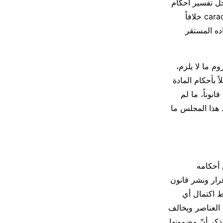
أجل تفسير أحكام
القانون المطعون فيه والغاية منه، فإنها لا تتمتع بحدّ ذاتها بطابع قانوني caractère juridique خلافاً
ده المستقر
وم ما لا يلزم،
 بأحكام المادة
نوناً، ما لم
د هذا المجلس ما
 أحكامه
يذ القانون لحين إقرار ونشر قانون
بط اكتمال أي
 العناصر ويخالف
ذكر أنّ مضمونها