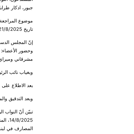
جبور، ادكار طراب
تاريخ 21/8/2025 (قانون إصلاح وضع المصارف في لبنان وإعادة تنظيمها).
وحضور الأعضاء: 
مشرقاني وميراي 
وبغياب نائب الر
بعد الاطلاع على ملف
وبعد التدقيق والم