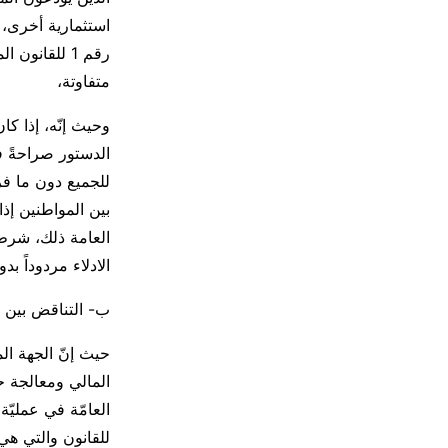
استثمارية أخرى،
رقم 1 للقان
متفاوتة،
وحيث إنّه، إذا كا
للجميع دون ما فرق
بين المواطنين إذا
العامة ذلك، شرط أ
الادلاء مردوداً بدو
ب- التناقض بين هدف
المالي ومعالجة حا
العامّة في عمليّ
للقانون والتي هي