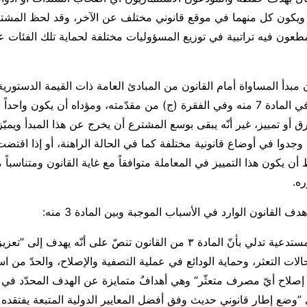
 ويكون كل منهما في موقع قانوني مختلف عن الآخر، وقد لحظ المشت
ون المطعون فيه تراتبية في توزيع المسؤوليات مختلفة لحماية تلك الفئات
ن مبدأ المساواة أمام القانون من المبادئ العامة ذات القيمة الدستورية
الدستور صراحةً في المادة 7 منه وفي الفقرة (ج) من مقدّمته، ومؤداه أن يكون وا
 أو تمييز، غير أنّه يبقى بوسع المشترع أن يخرج عن هذا المبدأ ويميّ
 وجدوا في أوضاع قانونية مختلفة كما في الحالة الراهنة، أو إذا اقتض
ن يكون هذا التمييز في المعاملة متوافقاً مع غاية القانون ومتناسباً 
ره.
 القانون الوارد في الأسباب الموجبة وبين المادة 3 منه:
حيث إنّ الجهة المستدعية تدلي بأنّ المادة ٣ من القانون تنصّ على أنّه يهدف إل
لات التعثر، وحماية الودائع في عملية التصفية والإصلاح، والحدّ من اس
ة إصلاح أيّ مصرف متعثّر“ وهي أهدافٌ متمايزة عن الهدف المحدّد في 
 ”وضع إطار قانوني حديث وفق أفضل المعايير الدولية المتبعة يفتقده 