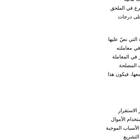
رع في الملحق
 على درجات
 التي نصّ عليها
حداً في معاملته
ز في المعاملة
ت المصلحة
معها، فيكون هذا
ى ”تعزيز الاستقرار
تخدام الأموال
الأسباب الموجبة
التشريع