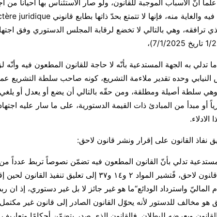
لماً أنّ الأسباب الموجبة للقانون، ولو صار الاستئناس بها أحياناً من 
لذي ترافقه، وهي بالتالي لا تخضع لرقابة المجلس الدستوري وفق اجتها
ما تدلي به الجهة المستدعية بأنّه لا حاجة للقانون المطعون فيه وأنّه لز
س النيابي وحده تقدير ملاءمة التشريع، كونه صاحب سلطة التشريع عملاً
 وهي سلطة أصيلة ومطلقة، ومن حقّه بالتالي أن يضع أو يعدل أو يلغي قا
اً أو مبدأ من المبادئ ذات القيمة الدستورية، على ما سار عليه اجتها
الادلاء.
ق نفاذ القانون على إقرار ونشر قانون لاحق:
مستدعية تدلي بأنّ القانون المطعون فيه تضمّن نصوصاً تربط عدداً من
الأساسية بصدور ﻗﺎﻨون لاحق، فًتشير المواد ٢ و١٤ و٣٧ إلى تعليق تنف
 الماليّ واسترداد الودائع“ما هو غير جائز لا بل غير دستوري، إذ ان ر
ق هو مخالف للدستور لأنه يحوّل القانون الصادر إلى قانون غير مكتمل
القانون ويعرضه للبطلان. فالقانون الذي صدر يتضمّن أحكامًا وتعاريف 