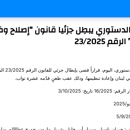
دستوري يبطِل جزئيا قانون “إصلاح و
م 23/2025
أصدر المجلس الدس
لبنان وإعادة تنظيمها، وذلك عقب طعنٍ قدّمه عشرة نواب.
 تاريخ: 3/10/2025
اب: جبران باسيل، سيزار أبي خليل، شربل مارون، جورج عطاالله، سل