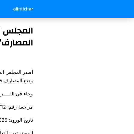
alintichar
المجلس ال
المصارف” الرق
وضع المصارف في 
وجاء في القــــرار الرقم: 16/2025
مراجعة رقم: 12/و/2025
تاريخ الورود: 5/9/2025
المستدعون: النو