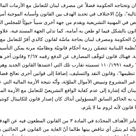
 وتحتاجه الحكومة فضلاً عن مصرف لبنان للتعامل مع الأزمات المال
حالية“، وإنّ الاختلاف في تحديد الهدف بين القانون وأسبابه الموجبة أم
في المهنية التشريعية ويقدم من جهة أخرى سبباً حيويّاً للمجلس الد
نون بالشكل فيما لو طعن به أمامه، كما تدلي الجهة المستدعية، علاوةً
ّ الحكومة ومصرف لبنان بحاجة ماسّة لقانون كالذي أقرّ للتعامل مع ال
لأنظمة اللبنانية تتضمّن رزمة أحكام قانونيّة ونظاميّة مرنة يمكن التأس
مع الأزمات المالية. فهناك قانون لتوقّف المصار
الوضع المصرفي“ رقمه ١١٠/١٩٩١ تسميته تقارب تلك التي اعتمدها القانون الج
نظيمها“، وقانون النقد والتسليف، إضافةً إلى قوانين أخرى تعالج قضا
غير المشروع وتبييض الأموال الملوّثة، وأنّه نتيجة الأزمة المالية التي 
ن أيّة إشارة إلى عدم كفاية الواقع التشريعيّ للتعامل مع الأزمة الم
 به الحاكم السابق المسؤولين آنذاك كان إصدار قانون للكابيتال كونتر
قانون لأنه لزوم ما لا يلزم،
وحيث إنّه لجهة تمايز الأهداف المحدّدة في المادة ٣ من القانون المطعون
إنّه لم يتبيّن أي تناقض بينها طالما أنّ الغاية من القانون في الحالتين