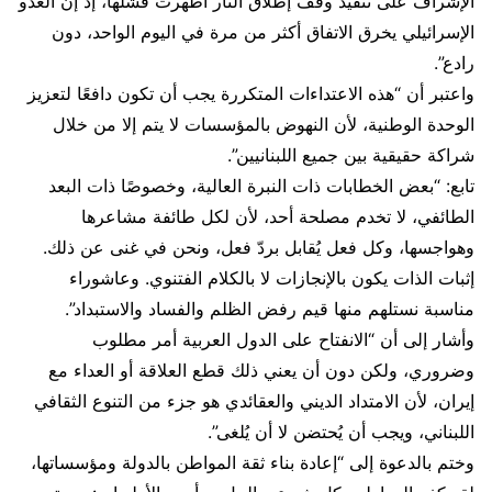
الإشراف على تنفيذ وقف إطلاق النار أظهرت فشلها، إذ إن العدو
الإسرائيلي يخرق الاتفاق أكثر من مرة في اليوم الواحد، دون
رادع”.
واعتبر أن “هذه الاعتداءات المتكررة يجب أن تكون دافعًا لتعزيز
الوحدة الوطنية، لأن النهوض بالمؤسسات لا يتم إلا من خلال
شراكة حقيقية بين جميع اللبنانيين”.
تابع: “بعض الخطابات ذات النبرة العالية، وخصوصًا ذات البعد
الطائفي، لا تخدم مصلحة أحد، لأن لكل طائفة مشاعرها
وهواجسها، وكل فعل يُقابل بردّ فعل، ونحن في غنى عن ذلك.
إثبات الذات يكون بالإنجازات لا بالكلام الفتنوي. وعاشوراء
مناسبة نستلهم منها قيم رفض الظلم والفساد والاستبداد”.
وأشار إلى أن “الانفتاح على الدول العربية أمر مطلوب
وضروري، ولكن دون أن يعني ذلك قطع العلاقة أو العداء مع
إيران، لأن الامتداد الديني والعقائدي هو جزء من التنوع الثقافي
اللبناني، ويجب أن يُحتضن لا أن يُلغى”.
وختم بالدعوة إلى “إعادة بناء ثقة المواطن بالدولة ومؤسساتها،