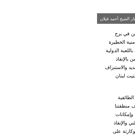
از الشيخ أحمد قبلان
ين في برج
منية الخطيرة
للعبة الدولية
 بالإنقاذ
يد والاستنزاف
يت لبنان
لطائفية
ف منطقتنا
 وإمكانات
ي والإنقاذ
وكارثة على