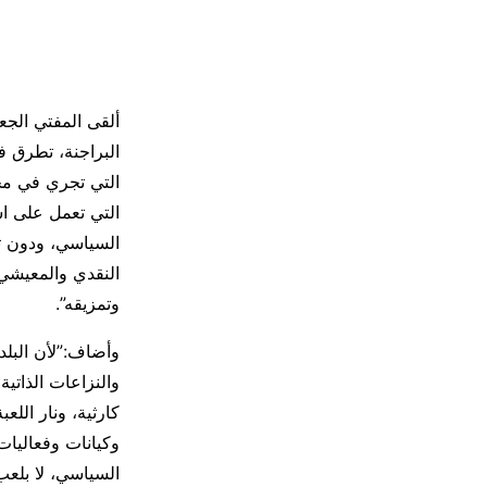
ألقى المفتي الج
البراجنة، تطرق في
التي تجري في مخي
التي تعمل على است
السياسي، ودون تس
النقدي والمعيشي 
وتمزيقه”.
وأضاف:”لأن البلد
والنزاعات الذاتي
كارثية، ونار اللع
وكيانات وفعاليات 
السياسي، لا بلعب