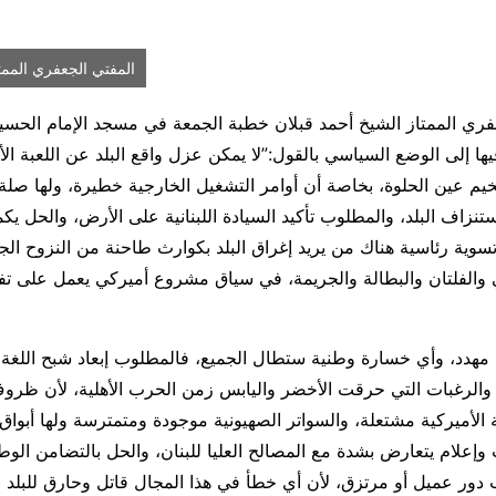
المفتي الجعفري الممت
عفري الممتاز الشيخ أحمد قبلان خطبة الجمعة في مسجد الإمام الحس
ها إلى الوضع السياسي بالقول:”لا يمكن عزل واقع البلد عن اللعبة الأ
م عين الحلوة، بخاصة أن أوامر التشغيل الخارجية خطيرة، ولها صلة با
نزاف البلد، والمطلوب تأكيد السيادة اللبنانية على الأرض، والحل يكمن
وية رئاسية هناك من يريد إغراق البلد بكوارث طاحنة من النزوح الجد
والفلتان والبطالة والجريمة، في سياق مشروع أميركي يعمل على تفت
 مهدد، وأي خسارة وطنية ستطال الجميع، فالمطلوب إبعاد شبح اللغة ا
ة والرغبات التي حرقت الأخضر واليابس زمن الحرب الأهلية، لأن ظرو
بة الأميركية مشتعلة، والسواتر الصهيونية موجودة ومتمترسة ولها أبواق
وإعلام يتعارض بشدة مع المصالح العليا للبنان، والحل بالتضامن الوطن
 دور عميل أو مرتزق، لأن أي خطأ في هذا المجال قاتل وحارق للبلد 