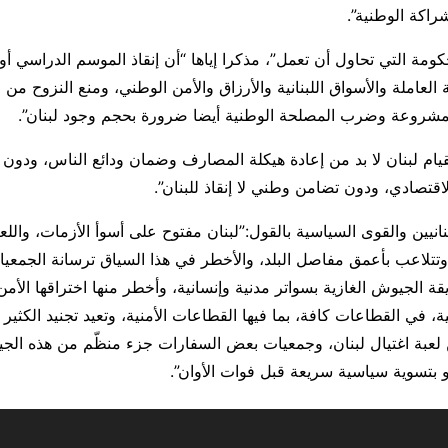
راكة الوطنية”.
ومة التي تحاول أن تعمل”، مذكرا إياها “أن إنقاذ الموسم الدراسي أو
نية العاملة والأسواق اللبنانية والأرزاق والأمن الوطني، ومنع النزوح من
لمشروعة وضرب المصلحة الوطنية أيضا ضرورة بحجم وجود لبنان”.
يام لبنان لا بد من إعادة هيكلة المصارف وضمان ودائع الناس، ودون
اقتصادي، ودون تضامن وطني لا إنقاذ للبنان”.
انيين والقوى السياسية بالقول:”لبنان مفتوح على أسوأ الأزمات، واللعب
وتتلاعب بأعمق مفاصل البلد، والأخطر في هذا السياق ترسانة الجمعيا
 الجيوش الغازية بسواتر مدنية وإنسانية، وأخطر منها اختراقها الأمن 
ة، في القطاعات كافة، بما فيها القطاعات الأمنية، وتعيد تجنيد الكثي
 لعبة اغتيال لبنان، وجمعيات بعض السفارات جزء منظّم من هذه الج
و بتسوية سياسية سريعة قبل فوات الأوان”.