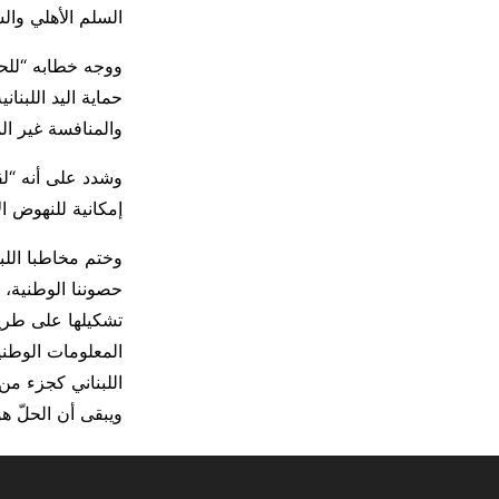
السلم الأهلي والش
ووجه خطابه “للحك
حماية اليد اللبنا
والمنافسة غير ا
وشدد على أنه “لق
إمكانية للنهوض ال
وختم مخاطبا اللبن
حصوننا الوطنية، 
تشكيلها على طريقة
المعلومات الوطني
اللبناني كجزء من
ويبقى أن الحلّ ه